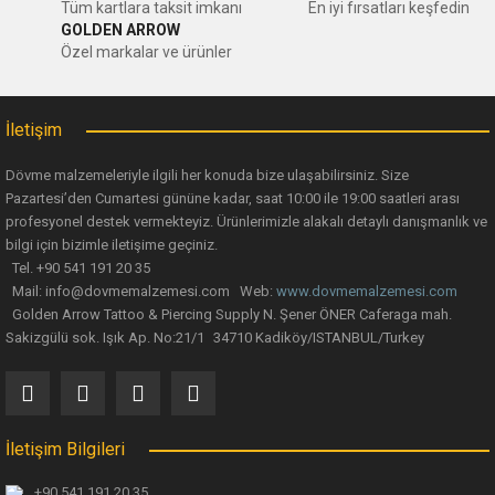
Tüm kartlara taksit imkanı
En iyi fırsatları keşfedin
GOLDEN ARROW
Özel markalar ve ürünler
İletişim
Dövme malzemeleriyle ilgili her konuda bize ulaşabilirsiniz. Size
Pazartesi’den Cumartesi gününe kadar, saat 10:00 ile 19:00 saatleri arası
profesyonel destek vermekteyiz. Ürünlerimizle alakalı detaylı danışmanlık ve
bilgi için bizimle iletişime geçiniz.
Tel. +90 541 191 20 35
Mail: info@dovmemalzemesi.com Web:
www.dovmemalzemesi.com
Golden Arrow Tattoo & Piercing Supply N. Şener ÖNER Caferaga mah.
Sakizgülü sok. Işık Ap. No:21/1 34710 Kadiköy/ISTANBUL/Turkey
İletişim Bilgileri
+90 541 191 20 35