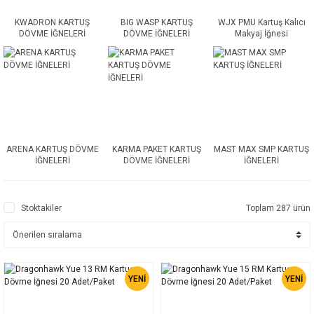
KWADRON KARTUŞ
BIG WASP KARTUŞ
WJX PMU Kartuş Kalıcı
DÖVME İĞNELERİ
DÖVME İĞNELERİ
Makyaj İğnesi
ARENA KARTUŞ DÖVME
KARMA PAKET KARTUŞ
MAST MAX SMP KARTUŞ
İĞNELERİ
DÖVME İĞNELERİ
İĞNELERİ
Stoktakiler
Toplam 287 ürün
YENİ
YENİ