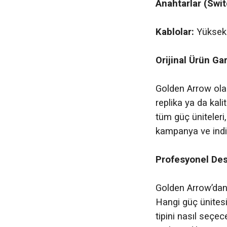
Anahtarlar (Swit
Kablolar:
Yüksek i
Orijinal Ürün Ga
Golden Arrow olar
replika ya da kal
tüm güç üniteleri,
kampanya ve indir
Profesyonel Dest
Golden Arrow’dan 
Hangi güç ünites
tipini nasıl seçec