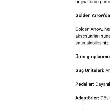
orijinal ürün gara
Golden Arrow’da
Golden Arrow, he
aksesuarları suna
satın alabilirsiniz.
Ürün gruplarımız
Güç Üniteleri:
An
Pedallar:
Dayanıkl
Adaptörler:
Dövme