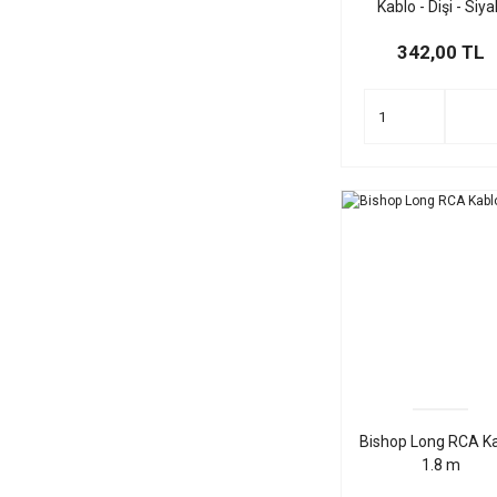
Kablo - Dişi - Siy
Renk
342,00 TL
Bishop Long RCA K
1.8 m