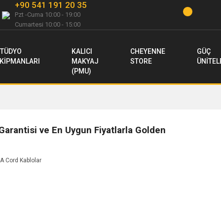
+90 541 191 20 35
Pzt -Cuma 10:00 - 19:00
Cumartesi 10:00 - 15:00
TÜDYO
KALICI
CHEYENNE
GÜÇ
KİPMANLARI
MAKYAJ
STORE
ÜNİTEL
(PMU)
 Garantisi ve En Uygun Fiyatlarla Golden