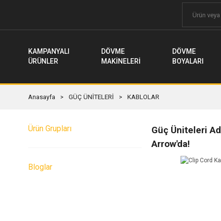
KAMPANYALI
DÖVME
DÖVME
ÜRÜNLER
MAKİNELERİ
BOYALARI
Anasayfa
GÜÇ ÜNİTELERİ
KABLOLAR
Ürün Grupları
Güç Üniteleri Ad
Arrow'da!
Bloglar