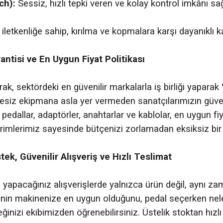
ch):
Sessiz, hızlı tepki veren ve kolay kontrol imkânı sa
letkenliğe sahip, kırılma ve kopmalara karşı dayanıklı ka
rantisi ve En Uygun Fiyat Politikası
ak, sektördeki en güvenilir markalarla iş birliği yaparak
itesiz ekipmana asla yer vermeden sanatçılarımızın güve
 pedallar, adaptörler, anahtarlar ve kablolar, en uygun fi
imlerimiz sayesinde bütçenizi zorlamadan eksiksiz bir d
ek, Güvenilir Alışveriş ve Hızlı Teslimat
yapacağınız alışverişlerde yalnızca ürün değil, aynı z
inin makinenize en uygun olduğunu, pedal seçerken nele
eğinizi ekibimizden öğrenebilirsiniz. Üstelik stoktan hızlı