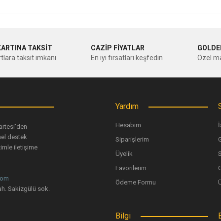
nularda yetersiz gördüğünüz noktaları öneri formunu kullanarak tarafımıza ileteb
Bu ürüne ilk yorumu siz yapın!
KARTINA TAKSİT
CAZİP FİYATLAR
GOLDE
tlara taksit imkanı
En iyi fırsatları keşfedin
Özel ma
Yorum Yaz
Yardım
Hesabım
İ
artesi’den
nel destek
Siparişlerim
G
imle iletişime
Üyelik
Favorilerim
G
com
Ödeme Formu
Gönder
h. Sakizgülü sok.
Bilgi