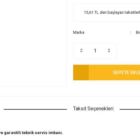
15,61 TL den başlayan taksitlerl
Marka
B
SEPETE EKL
Taksit Seçenekleri
 garantili teknik servis imkanı.