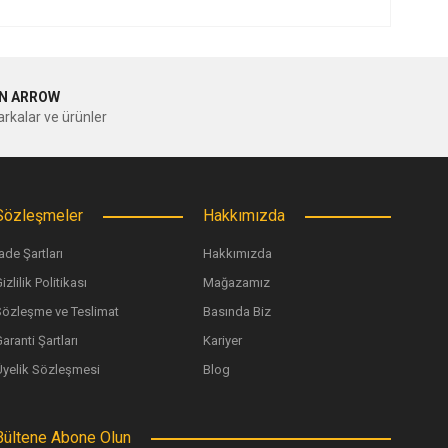
ilirsiniz.
N ARROW
rkalar ve ürünler
Sözleşmeler
Hakkımızda
ade Şartları
Hakkımızda
izlilik Politikası
Mağazamız
Sözleşme ve Teslimat
Basında Biz
aranti Şartları
Kariyer
Üyelik Sözleşmesi
Blog
Bültene Abone Olun