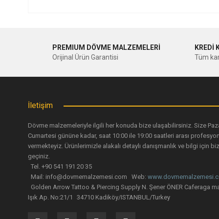
Bu ürünün fiyat bilgisi, resim, ürün açıklamalarında ve diğer ko
Görüş ve önerileriniz için teşekkür ederiz.
PREMIUM DÖVME MALZEMELERİ
KREDİ 
Ürün resmi kalitesiz, bozuk veya görüntülenemiyor.
Orijinal Ürün Garantisi
Tüm kar
Ürün açıklamasında eksik bilgiler bulunuyor.
Ürün bilgilerinde hatalar bulunuyor.
Ürün fiyatı diğer sitelerden daha pahalı.
İletişim
Bu ürüne benzer farklı alternatifler olmalı.
Dövme malzemeleriyle ilgili her konuda bize ulaşabilirsiniz. Size Paz
Cumartesi gününe kadar, saat 10:00 ile 19:00 saatleri arası profesyo
vermekteyiz. Ürünlerimizle alakalı detaylı danışmanlık ve bilgi için biz
geçiniz.
Tel. +90 541 191 20 35
Mail: info@dovmemalzemesi.com Web:
www.dovmemalzemesi.
Golden Arrow Tattoo & Piercing Supply N. Şener ÖNER Caferaga ma
Işık Ap. No:21/1 34710 Kadiköy/ISTANBUL/Turkey