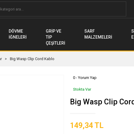
DÖVME
GRİP VE
SARF
S
İĞNELERİ
TİP
MALZEMELERİ
E
ÇEŞİTLERİ
ar
Big Wasp Clip Cord Kablo
0 - Yorum Yap
Stokta Var
Big Wasp Clip Cor
149,34 TL