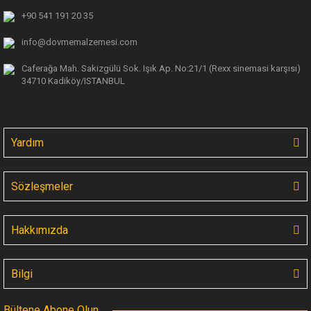
+90 541 191 20 35
info@dovmemalzemesi.com
Caferağa Mah. Sakizgülü Sok. Işık Ap.
No:21/1 (Rexx sinemasi karşısı)
34710 Kadiköy/ISTANBUL
Yardım
Sözleşmeler
Hakkımızda
Bilgi
Bültene Abone Olun