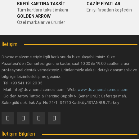
KREDİ KARTINA TAKSİT
CAZİP FİYATLAR
Tüm kartlara taksit imkanı
En iyi fırsatları keşfedin
GOLDEN ARROW
Özel markalar ve ürünler
İletişim
Dövme malzemeleriyle ilgili her konuda bize ulaşabilirsiniz. Size
Pazartesi’den Cumartesi gününe kadar, saat 10:00 ile 19:00 saatleri arası
profesyonel destek vermekteyiz. Ürünlerimizle alakalı detaylı danışmanlık ve
bilgi için bizimle iletişime geçiniz.
Tel. +90 541 191 20 35
Mail: info@dovmemalzemesi.com Web:
www.dovmemalzemesi.com
Golden Arrow Tattoo & Piercing Supply N. Şener ÖNER Caferaga mah.
Sakizgülü sok. Işık Ap. No:21/1 34710 Kadiköy/ISTANBUL/Turkey
İletişim Bilgileri