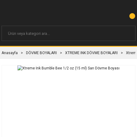
Anasayfa
DÖVME BOYALARI
XTREME INK DÖVME BOYALARI
Xtreme