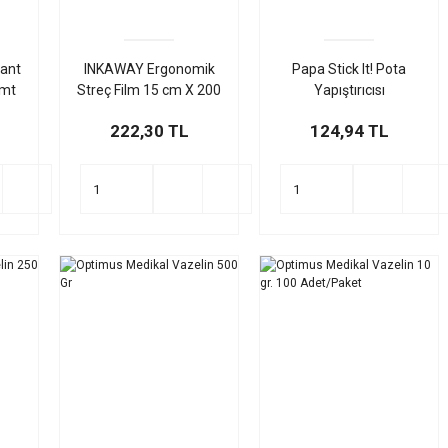
Bant
INKAWAY Ergonomik
Papa Stick It! Pota
 mt
Streç Film 15 cm X 200
Yapıştırıcısı
mt 23 Mikron - Sıhhi
222,30 TL
124,94 TL
Ürün