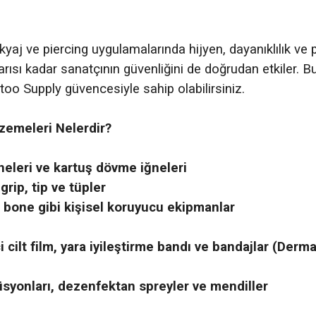
i
yaj ve piercing uygulamalarında hijyen, dayanıklılık ve p
ısı kadar sanatçının güvenliğini de doğrudan etkiler. Bu 
oo Supply güvencesiyle sahip olabilirsiniz.
zemeleri Nelerdir?
neleri ve kartuş dövme iğneleri
grip, tip ve tüpler
 bone gibi kişisel koruyucu ekipmanlar
ci cilt film, yara iyileştirme bandı ve bandajlar (Der
syonları, dezenfektan spreyler ve mendiller