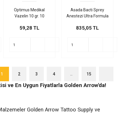
Optimus Medikal
Asada Bacti Sprey
Vazelin 10 gr. 10
Anestezi Ultra Formula
Adet/Paket
59,28 TL
835,05 TL
1
2
3
4
..
15
isi ve En Uygun Fiyatlarla Golden Arrow'da!
f Malzemeler Golden Arrow Tattoo Supply ve