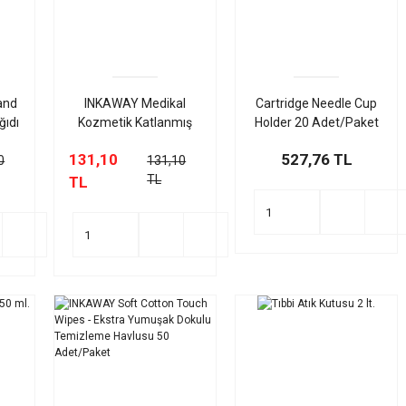
and
INKAWAY Medikal
Cartridge Needle Cup
ğıdı
Kozmetik Katlanmış
Holder 20 Adet/Paket
Havlu 50 Adet/Paket
131,10
527,76 TL
0
131,10
TL
TL