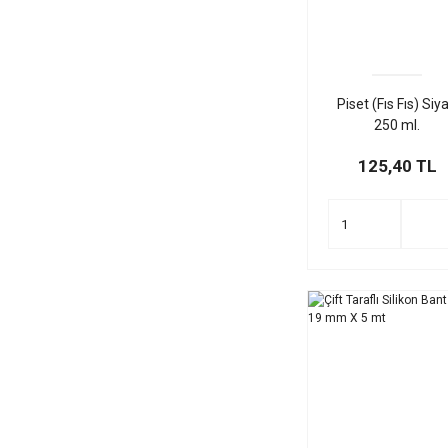
Piset (Fıs Fıs) Siy
250 ml.
125,40 TL