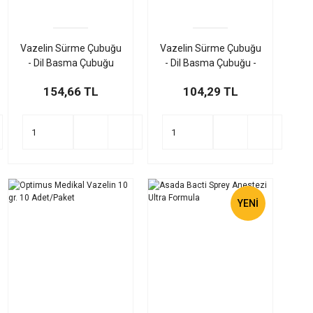
Vazelin Sürme Çubuğu
Vazelin Sürme Çubuğu
- Dil Basma Çubuğu
- Dil Basma Çubuğu -
Abeslang Steril Tek
Abeslang Non-Steril
154,66 TL
104,29 TL
Tek Paketli 100'lü
100'lü
YENİ