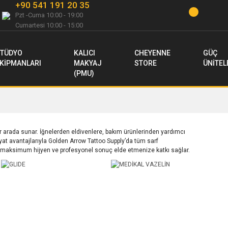
+90 541 191 20 35
Pzt -Cuma 10:00 - 19:00
Cumartesi 10:00 - 15:00
TÜDYO
KALICI
CHEYENNE
GÜÇ
KİPMANLARI
MAKYAJ
STORE
ÜNİTEL
(PMU)
ir arada sunar. İğnelerden eldivenlere, bakım ürünlerinden yardımcı
yat avantajlarıyla Golden Arrow Tattoo Supply’da tüm sarf
e maksimum hijyen ve profesyonel sonuç elde etmenize katkı sağlar.