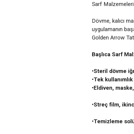
Sarf Malzemeler
Dövme, kalıcı mak
uygulamanın başar
Golden Arrow Tatt
Başlıca Sarf Mal
•Steril dövme iğ
•Tek kullanımlık 
•Eldiven, maske,
•Streç film, ikin
•Temizleme solü