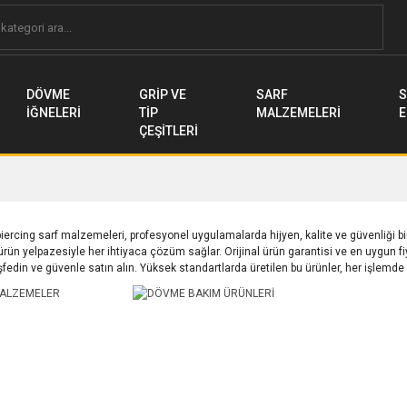
DÖVME
GRİP VE
SARF
S
İĞNELERİ
TİP
MALZEMELERİ
E
ÇEŞİTLERİ
iercing sarf malzemeleri, profesyonel uygulamalarda hijyen, kalite ve güvenliği b
rün yelpazesiyle her ihtiyaca çözüm sağlar. Orijinal ürün garantisi ve en uygun fi
edin ve güvenle satın alın. Yüksek standartlarda üretilen bu ürünler, her işlemd