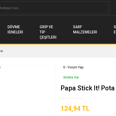
DÖVME
GRİP VE
SARF
S
İĞNELERİ
TİP
MALZEMELERİ
E
ÇEŞİTLERİ
ısı
0 - Yorum Yap
Stokta Var
Papa Stick It! Pota 
124,94 TL