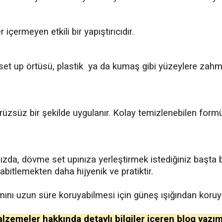
içermeyen etkili bir yapıştırıcıdır.
, set up örtüsü, plastik ya da kumaş gibi yüzeylere zahme
zsüz bir şekilde uygulanır. Kolay temizlenebilen formül
ınızda, dövme set upınıza yerleştirmek istediğiniz başta
abitlemekten daha hijyenik ve pratiktir.
mını uzun süre koruyabilmesi için güneş ışığından koruy
zemeler hakkında detaylı bilgiler içeren blog yazım