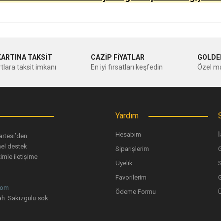
nularda yetersiz gördüğünüz noktaları öneri formunu kullanarak tarafımıza ileteb
Bu ürüne ilk yorumu siz yapın!
KARTINA TAKSİT
CAZİP FİYATLAR
GOLDE
tlara taksit imkanı
En iyi fırsatları keşfedin
Özel ma
Yorum Yaz
Yardım
Hesabım
İ
artesi’den
nel destek
Siparişlerim
G
imle iletişime
Üyelik
Favorilerim
G
com
Ödeme Formu
Gönder
h. Sakizgülü sok.