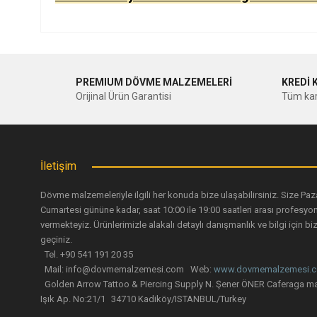
Bu ürünün fiyat bilgisi, resim, ürün açıklamalarında ve diğer ko
Görüş ve önerileriniz için teşekkür ederiz.
PREMIUM DÖVME MALZEMELERİ
KREDİ 
Ürün resmi kalitesiz, bozuk veya görüntülenemiyor.
Orijinal Ürün Garantisi
Tüm kar
Ürün açıklamasında eksik bilgiler bulunuyor.
Ürün bilgilerinde hatalar bulunuyor.
Ürün fiyatı diğer sitelerden daha pahalı.
İletişim
Bu ürüne benzer farklı alternatifler olmalı.
Dövme malzemeleriyle ilgili her konuda bize ulaşabilirsiniz. Size Paz
Cumartesi gününe kadar, saat 10:00 ile 19:00 saatleri arası profesyo
vermekteyiz. Ürünlerimizle alakalı detaylı danışmanlık ve bilgi için biz
geçiniz.
Tel. +90 541 191 20 35
Mail: info@dovmemalzemesi.com Web:
www.dovmemalzemesi.
Golden Arrow Tattoo & Piercing Supply N. Şener ÖNER Caferaga ma
Işık Ap. No:21/1 34710 Kadiköy/ISTANBUL/Turkey