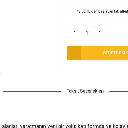
13,06 TL den başlayan taksitlerl
SEPETE EKL
Taksit Seçenekleri
alanları yaratmanın yeni bir yolu: k
atı formda ve kolay s