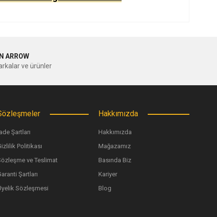
ilirsiniz.
N ARROW
rkalar ve ürünler
Sözleşmeler
Hakkımızda
ade Şartları
Hakkımızda
izlilik Politikası
Mağazamız
Sözleşme ve Teslimat
Basında Biz
aranti Şartları
Kariyer
Üyelik Sözleşmesi
Blog