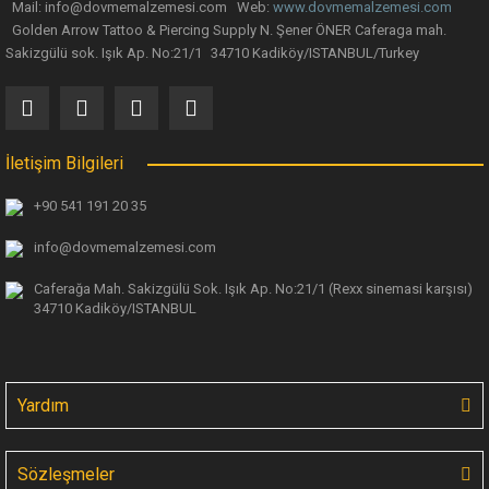
Mail: info@dovmemalzemesi.com Web:
www.dovmemalzemesi.com
Golden Arrow Tattoo & Piercing Supply N. Şener ÖNER Caferaga mah.
Sakizgülü sok. Işık Ap. No:21/1 34710 Kadiköy/ISTANBUL/Turkey
İletişim Bilgileri
+90 541 191 20 35
info@dovmemalzemesi.com
Caferağa Mah. Sakizgülü Sok. Işık Ap.
No:21/1 (Rexx sinemasi karşısı)
34710 Kadiköy/ISTANBUL
Yardım
Sözleşmeler