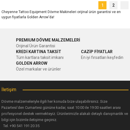
1
2
Cheyenne Tattoo Equipment Dövme Makineleri orijinal ürün garantisi ve en
uygun fiyatlarla Golden Arrow'da!
PREMIUM DÖVME MALZEMELERİ
Orijinal Ürün Garantisi
KREDİ KARTINA TAKSİT
CAZİP FİYATLAR
Tüm kartlara taksit imkanı
En iyi fırsatları keşfedin
GOLDEN ARROW
Özel markalar ve ürünler
İletişim
Dövme malzemeleriyle ilgili her konuda bize ulaşabilirsiniz. Size
Pazartesi’den Cumartesi gününe kadar, saat 10:00 ile 19:00 saatleri arası
profesyonel destek vermekteyiz. Ürünlerimizle alakalı detaylı danışmanlık ve
bilgi için bizimle iletişime geçiniz.
Tel. +90 541 191 20 35