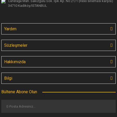
Caferağa Mah. Sakizgülü Sok. Işık Ap.
No:21/1 (Rexx sinemasi karşısı)
34710 Kadiköy/ISTANBUL
Yardım
Sözleşmeler
Hakkımızda
Bilgi
Bültene Abone Olun