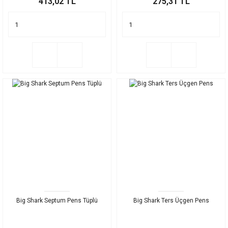
413,02 TL
275,31 TL
Big Shark Septum Pens Tüplü
Big Shark Ters Üçgen Pens