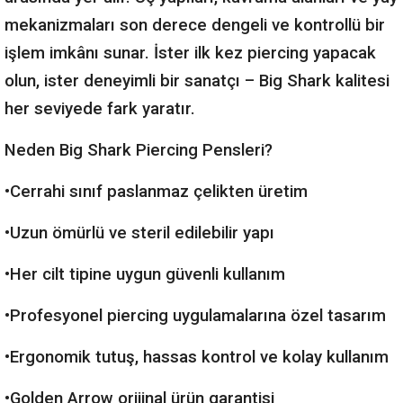
mekanizmaları son derece dengeli ve kontrollü bir
işlem imkânı sunar. İster ilk kez piercing yapacak
olun, ister deneyimli bir sanatçı – Big Shark kalitesi
her seviyede fark yaratır.
Neden Big Shark Piercing Pensleri?
•Cerrahi sınıf paslanmaz çelikten üretim
•Uzun ömürlü ve steril edilebilir yapı
•Her cilt tipine uygun güvenli kullanım
•Profesyonel piercing uygulamalarına özel tasarım
•Ergonomik tutuş, hassas kontrol ve kolay kullanım
•Golden Arrow orijinal ürün garantisi