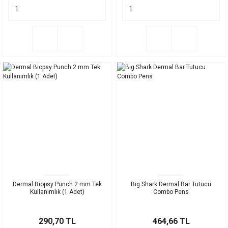
Dermal Biopsy Punch 2 mm Tek
Big Shark Dermal Bar Tutucu
Kullanımlık (1 Adet)
Combo Pens
290,70 TL
464,66 TL