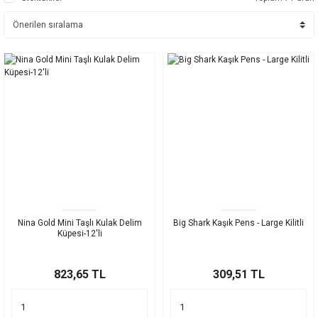
Nina Gold Mini Taşlı Kulak Delim
Big Shark Kaşık Pens - Large Kilitli
Küpesi-12'li
823,65 TL
309,51 TL