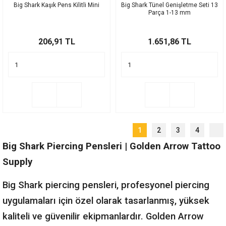
Big Shark Kaşık Pens Kilitli Mini
Big Shark Tünel Genişletme Seti 13
Parça 1-13 mm
206,91 TL
1.651,86 TL
1
2
3
4
Big Shark Piercing Pensleri | Golden Arrow Tattoo
Supply
Big Shark piercing pensleri, profesyonel piercing
uygulamaları için özel olarak tasarlanmış, yüksek
kaliteli ve güvenilir ekipmanlardır. Golden Arrow