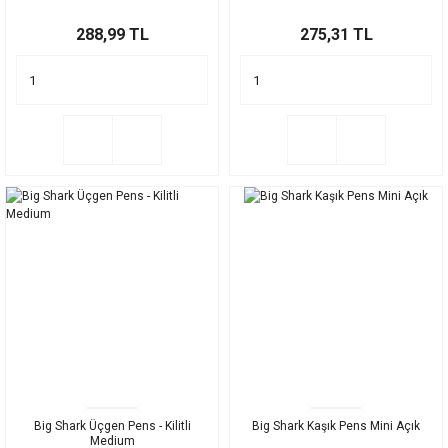
288,99 TL
275,31 TL
Big Shark Üçgen Pens - Kilitli
Big Shark Kaşık Pens Mini Açık
Medium