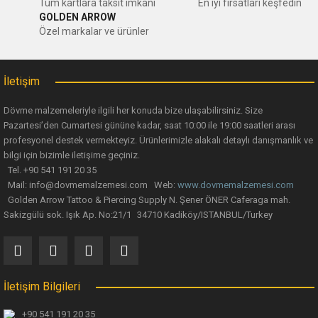
Tüm kartlara taksit imkanı
En iyi fırsatları keşfedin
GOLDEN ARROW
Özel markalar ve ürünler
İletişim
Dövme malzemeleriyle ilgili her konuda bize ulaşabilirsiniz. Size
Pazartesi’den Cumartesi gününe kadar, saat 10:00 ile 19:00 saatleri arası
profesyonel destek vermekteyiz. Ürünlerimizle alakalı detaylı danışmanlık ve
bilgi için bizimle iletişime geçiniz.
Tel. +90 541 191 20 35
Mail: info@dovmemalzemesi.com Web:
www.dovmemalzemesi.com
Golden Arrow Tattoo & Piercing Supply N. Şener ÖNER Caferaga mah.
Sakizgülü sok. Işık Ap. No:21/1 34710 Kadiköy/ISTANBUL/Turkey
İletişim Bilgileri
+90 541 191 20 35