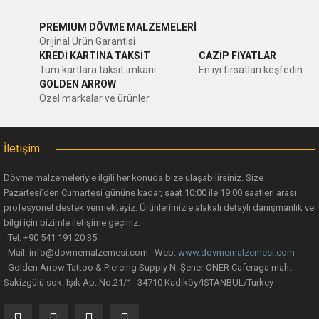
PREMIUM DÖVME MALZEMELERİ
Orijinal Ürün Garantisi
KREDİ KARTINA TAKSİT
CAZİP FİYATLAR
Tüm kartlara taksit imkanı
En iyi fırsatları keşfedin
GOLDEN ARROW
Özel markalar ve ürünler
İletişim
Dövme malzemeleriyle ilgili her konuda bize ulaşabilirsiniz. Size
Pazartesi’den Cumartesi gününe kadar, saat 10:00 ile 19:00 saatleri arası
profesyonel destek vermekteyiz. Ürünlerimizle alakalı detaylı danışmanlık ve
bilgi için bizimle iletişime geçiniz.
Tel. +90 541 191 20 35
Mail: info@dovmemalzemesi.com Web:
www.dovmemalzemesi.com
Golden Arrow Tattoo & Piercing Supply N. Şener ÖNER Caferaga mah.
Sakizgülü sok. Işık Ap. No:21/1 34710 Kadiköy/ISTANBUL/Turkey