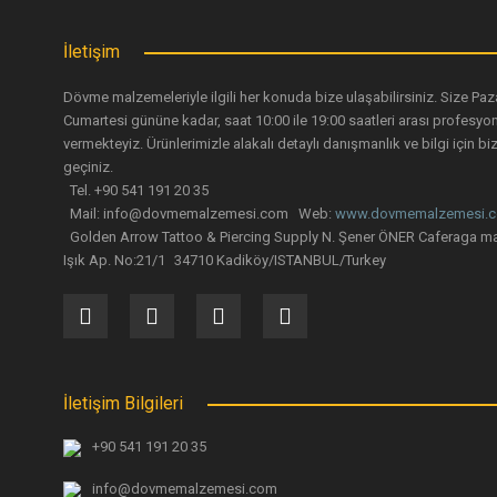
İletişim
Dövme malzemeleriyle ilgili her konuda bize ulaşabilirsiniz. Size Paz
Cumartesi gününe kadar, saat 10:00 ile 19:00 saatleri arası profesyo
vermekteyiz. Ürünlerimizle alakalı detaylı danışmanlık ve bilgi için biz
geçiniz.
Tel. +90 541 191 20 35
Mail: info@dovmemalzemesi.com Web:
www.dovmemalzemesi.
Golden Arrow Tattoo & Piercing Supply N. Şener ÖNER Caferaga ma
Işık Ap. No:21/1 34710 Kadiköy/ISTANBUL/Turkey
İletişim Bilgileri
+90 541 191 20 35
info@dovmemalzemesi.com