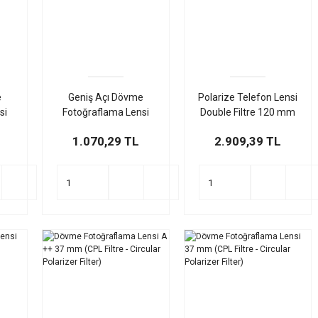
e
Geniş Açı Dövme
Polarize Telefon Lensi
si
Fotoğraflama Lensi
Double Filtre 120 mm
10K (Ultra Yüksek
(CPL Filtre - Circular
1.070,29 TL
2.909,39 TL
Çözünürlük)
Polarizer Filter)