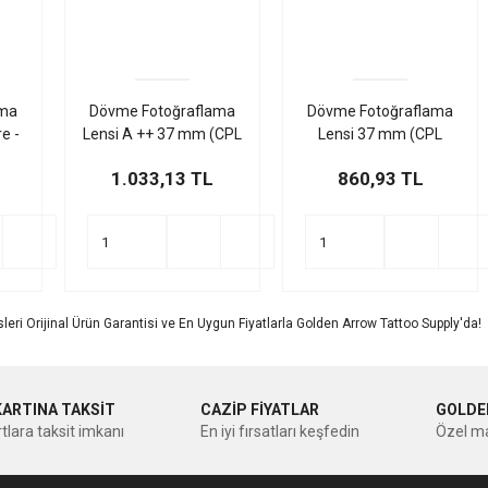
ama
Dövme Fotoğraflama
Dövme Fotoğraflama
e -
Lensi A ++ 37 mm (CPL
Lensi 37 mm (CPL
r
Filtre - Circular
Filtre - Circular
1.033,13 TL
860,93 TL
Polarizer Filter)
Polarizer Filter)
ri Orijinal Ürün Garantisi ve En Uygun Fiyatlarla Golden Arrow Tattoo Supply'da!
KARTINA TAKSİT
CAZİP FİYATLAR
GOLDE
tlara taksit imkanı
En iyi fırsatları keşfedin
Özel ma