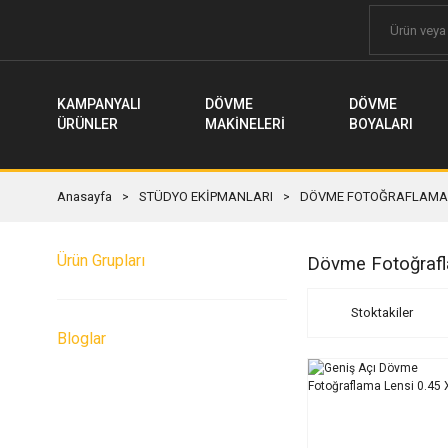
KAMPANYALI
DÖVME
DÖVME
ÜRÜNLER
MAKİNELERİ
BOYALARI
Anasayfa
STÜDYO EKİPMANLARI
DÖVME FOTOĞRAFLAMA 
Ürün Grupları
Dövme Fotoğrafla
Stoktakiler
Bloglar