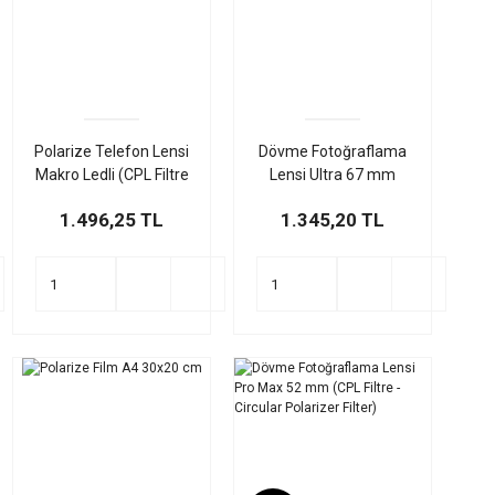
Polarize Telefon Lensi
Dövme Fotoğraflama
Makro Ledli (CPL Filtre
Lensi Ultra 67 mm
- Circular Polarizer
(CPL Filtre - Circular
1.496,25 TL
1.345,20 TL
Filter)
Polarizer Filter)