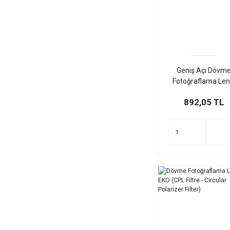
Geniş Açı Dövm
Fotoğraflama Len
0.45 X
892,05 TL