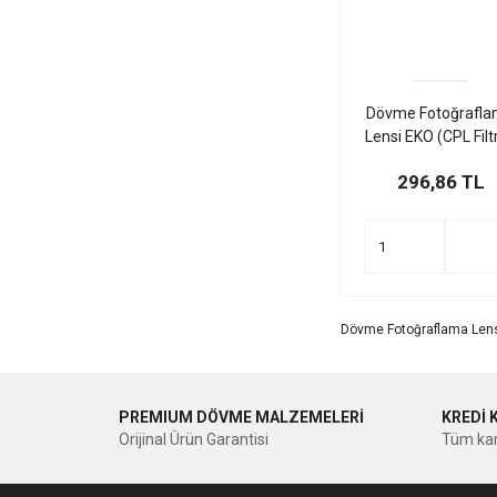
Dövme Fotoğrafl
Lensi EKO (CPL Filtr
Circular Polarize
296,86 TL
Filter)
Dövme Fotoğraflama Lensle
PREMIUM DÖVME MALZEMELERİ
KREDİ 
Orijinal Ürün Garantisi
Tüm kar