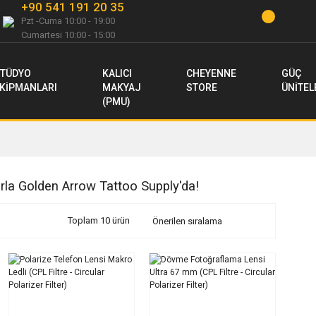
+90 541 191 20 35
Pzt -Cuma 10:00 - 19:00
Cumartesi 10:00 - 15:00
TÜDYO
KALICI
CHEYENNE
GÜÇ
KİPMANLARI
MAKYAJ
STORE
ÜNİTEL
(PMU)
arla Golden Arrow Tattoo Supply'da!
Toplam 10 ürün