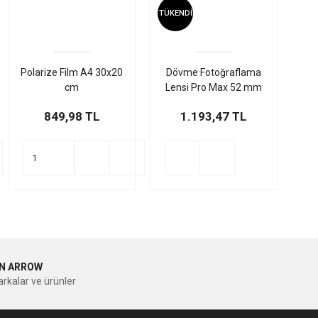
TÜKENDİ
Polarize Film A4 30x20
Dövme Fotoğraflama
cm
Lensi Pro Max 52 mm
(CPL Filtre - Circular
849,98 TL
1.193,47 TL
Polarizer Filter)
N ARROW
rkalar ve ürünler