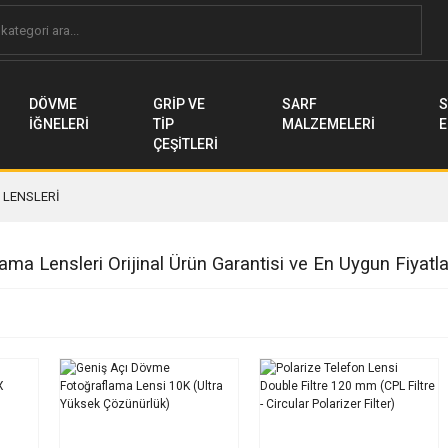
DÖVME
GRİP VE
SARF
S
İĞNELERİ
TİP
MALZEMELERİ
E
ÇEŞİTLERİ
LENSLERİ
ma Lensleri Orijinal Ürün Garantisi ve En Uygun Fiyatl