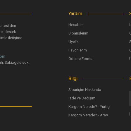
Yardım
Hesabım
İ
artesi’den
nel destek
Siparişlerim
G
imle iletişime
Üyelik
Favorilerim
G
com
Ödeme Formu
h. Sakizgülü sok.
Bilgi
Siparişim Hakkında
İade ve Değişim
Kargom Nerede? - Yurtiçi
Kargom Nerede? - Aras