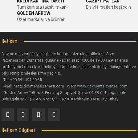
KREDİ KARTINA TAKSİT
CAZİP FİYATLAR
Tüm kartlara taksit imkanı
En iyi fırsatları keşfedin
GOLDEN ARROW
Özel markalar ve ürünler
İletişim
Dövme malzemeleriyle ilgili her konuda bize ulaşabilirsiniz. Size
Pazartesi’den Cumartesi gününe kadar, saat 10:00 ile 19:00 saatleri arası
profesyonel destek vermekteyiz. Ürünlerimizle alakalı detaylı danışmanlık ve
bilgi için bizimle iletişime geçiniz.
Tel. +90 541 191 20 35
Mail: info@dovmemalzemesi.com Web:
www.dovmemalzemesi.com
Golden Arrow Tattoo & Piercing Supply N. Şener ÖNER Caferaga mah.
Sakizgülü sok. Işık Ap. No:21/1 34710 Kadiköy/ISTANBUL/Turkey
İletişim Bilgileri