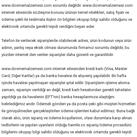
www.dovmemalzemesi.com sorumlu değildir. www.dovmemalzemesi.com
internet sitesinde sözleşme konusu ürünün temel nitelikleri, satış fiyatı ve
ödeme şekli ile teslimata ilişkin ön bilgileri okuyup bilgi sahibi olduğunu ve
elektronik ortamda gerekli teyidi verdiğini beyan eder.
Telefon ile verilecek siparişlerde olabilecek adres, ürün kodunun veya ürün
adının, yanlış veya eksik olması durumunda firmamız sorumlu değildir, bu
yüzden internet den verilen siparişler daha güvenli ve garantilidir.
www.dovmemalzemesi.com internet sitesinden kredi kartı (Visa, Master
Card, Diğer Kartlar) ya da banka havalesi ile alışveriş yapılabilir. Bir hafta
içinde havalesi yapılmayan siparişler iptal edilir. Siparişlerin işleme alınma
zamanı, siparişin verildiği an değil, kredi kartı hesabından gerekli tahsilatın
yapıldığı ya da havalenin (EFT'nin) banka hesaplarımıza ulaştığını
belirlediğimiz andır. Ödemeli gönderi ya da posta çeki gibi müşteri hizmetleri
ile görüşülmeden gerçekleştirilen ödeme işlemleri kabul edilmez. Buna bağlı
olarak alıcı, ürün sipariş ve ödeme koşullarının, olası durumlara karşı alınan
tedbirlerin ve yapılan uyarıların olduğu hamile.co sipariş/ödeme prosedürü
bilgilerini okuyup bilgi sahibi olduğunu ve elektronik ortamda gerekli teyidi