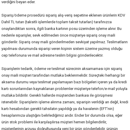
verdiğini beyan eder.
Sipariş/ödeme prosedürü sipariş alış-veriş sepetine eklenen ürünlerin KDV
Dahil TL tutarı (taksitli işlemlerde toplam taksit tutarları) tarafınızca
onaylandıktan sonra, ilgili banka kartının posu üzerinden işleme alınır. Bu
nedenle siparişler, sevk edilmeden önce müşteriye sipariş onay maili
gönderilir. Sipariş onay maili gönderilmeden sevkiyat yapılmaz. Teslimatların
yapılması durumunda siparişi veren kişinin sistem üzerine yazmış olduğu
cep telefonuna ve mail adresine teslim bilgisi gönderilecektir.
Siparişlerin tedarik, ödeme ve teslimat sürecinin aksamaması için sipariş
onay maili müşteri tarafından mutlaka beklenmelidir. Süreçteki herhangi bir
aksama durumu veya teslimat yapılamayan bazı bölgeleri içeren ya da kredi
kartı sorunlarından kaynaklanan problemler müşteriye telefon/e-mail yoluyla
mutlaka bildirilir. Gerekli hallerde müşteriden bankası ile görüşmesi
istenebilir. Siparişlerin işleme alınma zamanı, siparişin verildiği an değil, kredi
kartı hesabından gerekli tahsilatın yapıldığı ya da havalenin (EFT'nin)
hesaplarımıza ulaştığını belirlediğimiz andır. Ender bir durumda olsa, eğer
ürün stok problemi ile karşılaşılırsa müşteri hemen bilgilendirilir,
müşterilerinin arzusu doğrultusunda yeni bir ürün gönderilebilir, ürünün