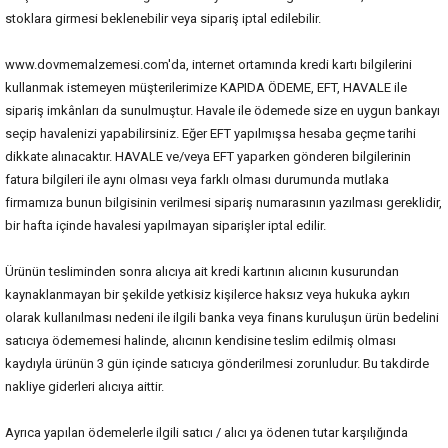
stoklara girmesi beklenebilir veya sipariş iptal edilebilir.
www.dovmemalzemesi.com'da, internet ortamında kredi kartı bilgilerini
kullanmak istemeyen müşterilerimize KAPIDA ÖDEME, EFT, HAVALE ile
sipariş imkânları da sunulmuştur. Havale ile ödemede size en uygun bankayı
seçip havalenizi yapabilirsiniz. Eğer EFT yapılmışsa hesaba geçme tarihi
dikkate alınacaktır. HAVALE ve/veya EFT yaparken gönderen bilgilerinin
fatura bilgileri ile aynı olması veya farklı olması durumunda mutlaka
firmamıza bunun bilgisinin verilmesi sipariş numarasının yazılması gereklidir,
bir hafta içinde havalesi yapılmayan siparişler iptal edilir.
Ürünün tesliminden sonra alıcıya ait kredi kartının alıcının kusurundan
kaynaklanmayan bir şekilde yetkisiz kişilerce haksız veya hukuka aykırı
olarak kullanılması nedeni ile ilgili banka veya finans kuruluşun ürün bedelini
satıcıya ödememesi halinde, alıcının kendisine teslim edilmiş olması
kaydıyla ürünün 3 gün içinde satıcıya gönderilmesi zorunludur. Bu takdirde
nakliye giderleri alıcıya aittir.
Ayrıca yapılan ödemelerle ilgili satıcı / alıcı ya ödenen tutar karşılığında