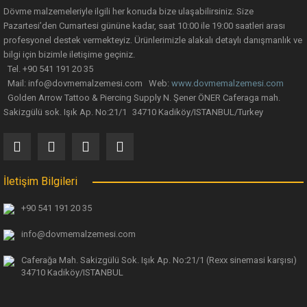
Dövme malzemeleriyle ilgili her konuda bize ulaşabilirsiniz. Size
Pazartesi’den Cumartesi gününe kadar, saat 10:00 ile 19:00 saatleri arası
profesyonel destek vermekteyiz. Ürünlerimizle alakalı detaylı danışmanlık ve
bilgi için bizimle iletişime geçiniz.
Tel. +90 541 191 20 35
Mail: info@dovmemalzemesi.com Web:
www.dovmemalzemesi.com
Gönder
Golden Arrow Tattoo & Piercing Supply N. Şener ÖNER Caferaga mah.
Sakizgülü sok. Işık Ap. No:21/1 34710 Kadiköy/ISTANBUL/Turkey
İletişim Bilgileri
+90 541 191 20 35
info@dovmemalzemesi.com
Caferağa Mah. Sakizgülü Sok. Işık Ap.
No:21/1 (Rexx sinemasi karşısı)
34710 Kadiköy/ISTANBUL