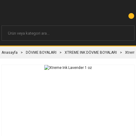
Anasayfa
DÖVME BOYALARI
XTREME INK DÖVME BOYALARI
Xtreme