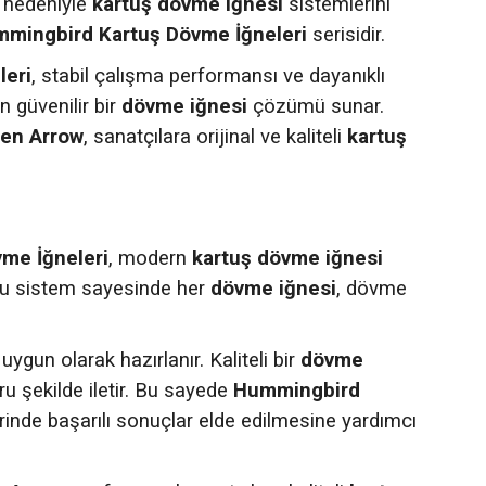
ı nedeniyle
kartuş dövme iğnesi
sistemlerini
mingbird Kartuş Dövme İğneleri
serisidir.
leri
, stabil çalışma performansı ve dayanıklı
 güvenilir bir
dövme iğnesi
çözümü sunar.
en Arrow
, sanatçılara orijinal ve kaliteli
kartuş
me İğneleri
, modern
kartuş dövme iğnesi
 Bu sistem sayesinde her
dövme iğnesi
, dövme
 uygun olarak hazırlanır. Kaliteli bir
dövme
ru şekilde iletir. Bu sayede
Hummingbird
rinde başarılı sonuçlar elde edilmesine yardımcı