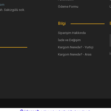
com
Ödeme Formu
h. Sakizgülü sok.
Bilgi
Siparişim Hakkında
İade ve Değişim
Kargom Nerede? - Yurtiçi
Kargom Nerede? - Aras