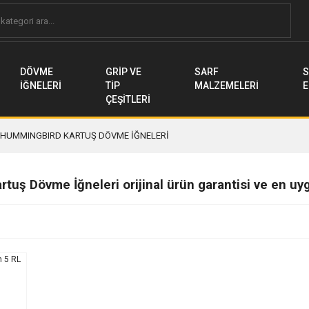
DÖVME
GRİP VE
SARF
S
İĞNELERİ
TİP
MALZEMELERİ
E
ÇEŞİTLERİ
HUMMINGBIRD KARTUŞ DÖVME İĞNELERİ
uş Dövme İğneleri orijinal ürün garantisi ve en uy