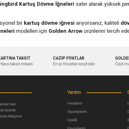
ngbird Kartuş Dövme İğneleri
satın alarak yüksek pe
esyonel bir
kartuş dövme iğnesi
arıyorsanız, kaliteli
döv
neleri
modelleri için
Golden Arrow
ürünlerini tercih edeb
KARTINA TAKSİT
CAZİP FİYATLAR
GOLDE
tlara taksit imkanı
En iyi fırsatları keşfedin
Özel ma
Yardım
Hesabım
İ
artesi’den
nel destek
Siparişlerim
G
imle iletişime
Üyelik
Favorilerim
G