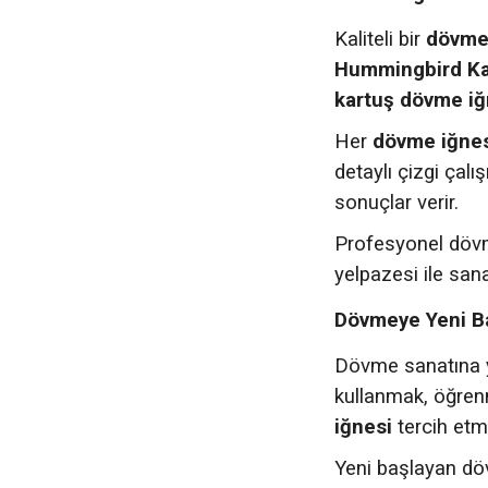
Kaliteli bir
dövme
Hummingbird Ka
kartuş dövme iğ
Her
dövme iğne
detaylı çizgi çalı
sonuçlar verir.
Profesyonel dövme
yelpazesi ile sana
Dövmeye Yeni Ba
Dövme sanatına ye
kullanmak, öğrenm
iğnesi
tercih etme
Yeni başlayan döv