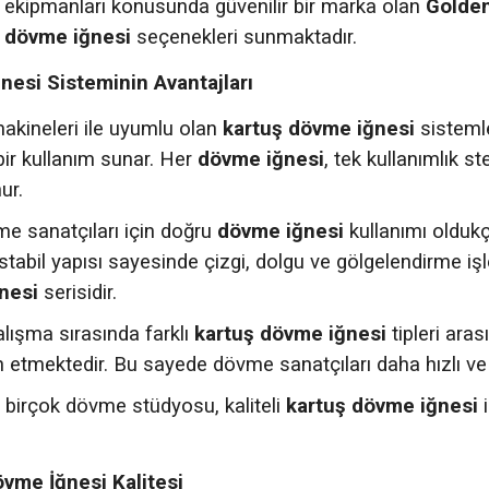
 ekipmanları konusunda güvenilir bir marka olan
Golde
e
dövme iğnesi
seçenekleri sunmaktadır.
nesi Sisteminin Avantajları
kineleri ile uyumlu olan
kartuş dövme iğnesi
sistemle
 bir kullanım sunar. Her
dövme iğnesi
, tek kullanımlık s
ur.
e sanatçıları için doğru
dövme iğnesi
kullanımı olduk
 stabil yapısı sayesinde çizgi, dolgu ve gölgelendirme i
nesi
serisidir.
alışma sırasında farklı
kartuş dövme iğnesi
tipleri aras
h etmektedir. Bu sayede dövme sanatçıları daha hızlı ve v
 birçok dövme stüdyosu, kaliteli
kartuş dövme iğnesi
i
me İğnesi Kalitesi