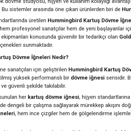
 dövme stüdyosu, hijyen ve kullanım kolaylığı avantaj
. Bu sistemler arasında öne çıkan ürünlerden biri de
Hum
ndartlarında üretilen
Hummingbird Kartuş Dövme İğne
hem profesyonel sanatçılar hem de yeni başlayanlar için
ekipmanları konusunda güvenilir bir tedarikçi olan
Gold
çenekleri sunmaktadır.
tuş Dövme İğneleri Nedir?
 sanatçıları için geliştirilen
Hummingbird Kartuş Döv
etilmiş yüksek performanslı bir
dövme iğnesi
serisidir.
ve güvenli şekilde takılabilir.
 sunulan her
kartuş dövme iğnesi
, hijyen standartlarına
inde dengeli bir çalışma sağlayarak mürekkep akışını doğ
neleri
, hem ince çizgiler hem de gölgelendirme işlemle