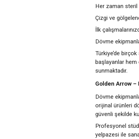
Her zaman steril 
Çizgi ve gölgelen
İlk çalışmalarınız
Dövme ekipmanları
Türkiye’de birçok
başlayanlar hem d
sunmaktadır.
Golden Arrow – 
Dövme ekipmanlar
orijinal ürünleri 
güvenli şekilde kul
Profesyonel stüdy
yelpazesi ile san