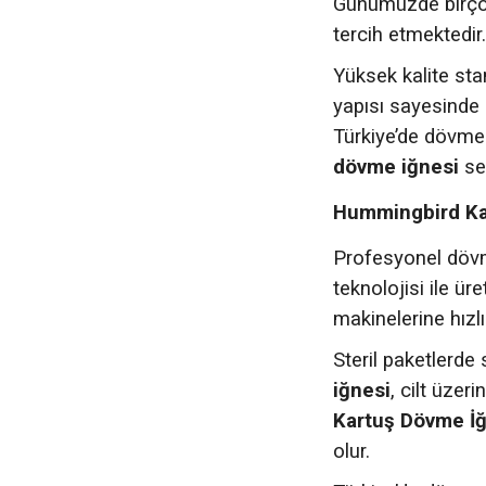
Günümüzde birçok
tercih etmektedir
Yüksek kalite sta
yapısı sayesinde 
Türkiye’de dövme 
dövme iğnesi
se
Hummingbird Kar
Profesyonel dövme
teknolojisi ile ür
makinelerine hızlı 
Steril paketlerde
iğnesi
, cilt üzer
Kartuş Dövme İğ
olur.