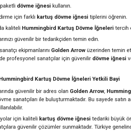
paketli
dövme iğnesi
kullanın.
dirme için farklı
kartuş dövme iğnesi
tiplerini öğrenin.
da kaliteli
Hummingbird Kartuş Dövme İğneleri
tercih 
nızı güvenilir bir tedarikçiden temin edin.
 sanatçı ekipmanlarını
Golden Arrow
üzerinden temin e
e profesyonel sanatçılar için güvenilir
dövme iğnesi
v
Hummingbird Kartuş Dövme İğneleri Yetkili Bayi
ında güvenilir bir adres olan
Golden Arrow
,
Hummingbi
dövme sanatçıları ile buluşturmaktadır. Bu sayede satın a
lanılabilir.
olar için kaliteli
kartuş dövme iğnesi
tedariki büyük ö
atçılara güvenilir çözümler sunmaktadır. Türkiye genel