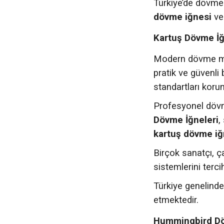
Türkiye’de dövme
dövme iğnesi
v
Kartuş Dövme İğ
Modern dövme ma
pratik ve güvenli
standartları korun
Profesyonel dövm
Dövme İğneleri
,
kartuş dövme iğ
Birçok sanatçı, ç
sistemlerini terci
Türkiye genelinde
etmektedir.
Hummingbird Döv