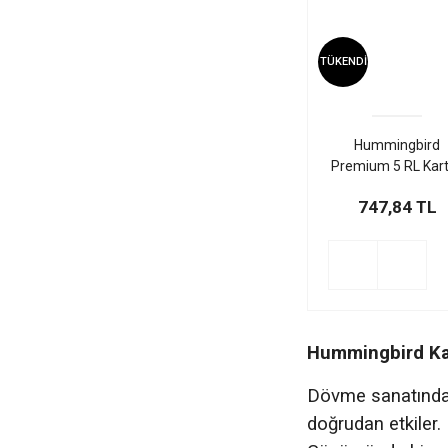
TÜKENDİ
Hummingbird
Premium 5 RL Kar
20 Adet/Kutu
747,84 TL
Hummingbird Kar
Dövme sanatında 
doğrudan etkiler