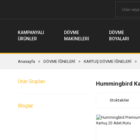
KAMPANYALI
DÖVME
DÖVME
ÜRÜNLER
MAKİNELERİ
BOYALARI
Anasayfa
DÖVME İĞNELERİ
KARTUŞ DÖVME İĞNELERİ
Ürün Grupları
Hummingbird Kart
Stoktakiler
Bloglar