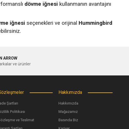
rformanslı
dövme iğnesi
kullanmanın avantajını
me iğnesi
seçenekleri ve orijinal
Hummingbird
ilirsiniz.
N ARROW
rkalar ve ürünler
Sözleşmeler
Hakkımızda
ade Şartları
Hakkımızda
izlilik Politikası
Mağazamız
Sözleşme ve Teslimat
Basında Biz
aranti Şartları
Kariyer