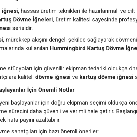
 iğnesi
, hassas üretim teknikleri ile hazırlanmalı ve cil
rtuş Dövme İğneleri
, üretim kalitesi sayesinde profesy
nesi
serisidir.
si
, mürekkep akışını dengeli şekilde sağlayarak dövmeni
şmalarında kullanılan
Hummingbird Kartuş Dövme İğne
 stüdyoları için güvenilir ekipman tedariki oldukça ön
tçılara kaliteli
dövme iğnesi
ve
kartuş dövme iğnesi
s
şlayanlar İçin Önemli Notlar
ni başlayanlar için doğru ekipman seçimi oldukça önemli
e sürecini daha güvenli ve verimli hale getirir. Başlan
k hata payını azaltabilir.
me sanatçıları için bazı önemli öneriler: