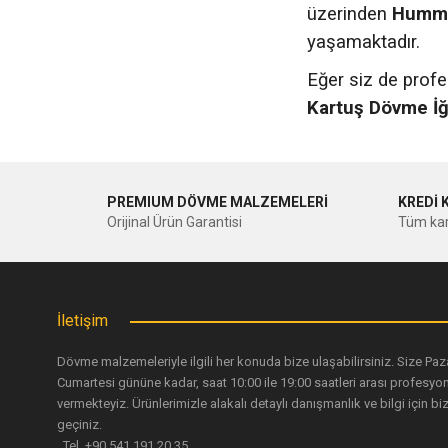
üzerinden
Hummi
yaşamaktadır.
Eğer siz de prof
Kartuş Dövme İğ
PREMIUM DÖVME MALZEMELERİ
KREDİ 
Orijinal Ürün Garantisi
Tüm kar
İletişim
Dövme malzemeleriyle ilgili her konuda bize ulaşabilirsiniz. Size Paz
Cumartesi gününe kadar, saat 10:00 ile 19:00 saatleri arası profesyo
vermekteyiz. Ürünlerimizle alakalı detaylı danışmanlık ve bilgi için biz
geçiniz.
Tel. +90 541 191 20 35