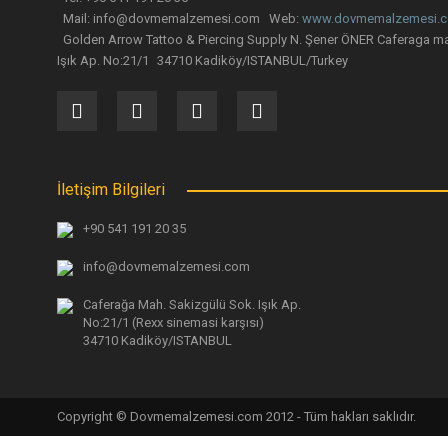
Mail: info@dovmemalzemesi.com Web:
www.dovmemalzemesi.
Golden Arrow Tattoo & Piercing Supply N. Şener ÖNER Caferaga ma
Işık Ap. No:21/1 34710 Kadiköy/ISTANBUL/Turkey
İletişim Bilgileri
+90 541 191 20 35
info@dovmemalzemesi.com
Caferağa Mah. Sakizgülü Sok. Işık Ap.
No:21/1 (Rexx sinemasi karşısı)
34710 Kadiköy/ISTANBUL
Copyright © Dovmemalzemesi.com 2012 - Tüm hakları saklıdır.