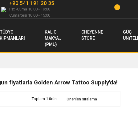
+90 541 191 20 35
Pzt -Cuma 10:00 - 19:00
Cumartesi 10:00 - 15:00
TÜDYO
KALICI
CHEYENNE
GÜÇ
KİPMANLARI
MAKYAJ
STORE
ÜNİTEL
(PMU)
gun fiyatlarla Golden Arrow Tattoo Supply'da!
Toplam 1 ürün