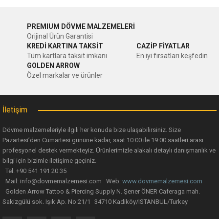
PREMIUM DÖVME MALZEMELERİ
Orijinal Ürün Garantisi
KREDİ KARTINA TAKSİT
CAZİP FİYATLAR
Tüm kartlara taksit imkanı
En iyi fırsatları keşfedin
GOLDEN ARROW
Özel markalar ve ürünler
İletişim
Dövme malzemeleriyle ilgili her konuda bize ulaşabilirsiniz. Size
Pazartesi’den Cumartesi gününe kadar, saat 10:00 ile 19:00 saatleri arası
profesyonel destek vermekteyiz. Ürünlerimizle alakalı detaylı danışmanlık ve
bilgi için bizimle iletişime geçiniz.
Tel. +90 541 191 20 35
Mail: info@dovmemalzemesi.com Web:
www.dovmemalzemesi.com
Golden Arrow Tattoo & Piercing Supply N. Şener ÖNER Caferaga mah.
Sakizgülü sok. Işık Ap. No:21/1 34710 Kadiköy/ISTANBUL/Turkey