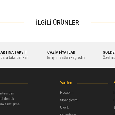
nularda yetersiz gördüğünüz noktaları öneri formunu kullanarak tarafımıza ileteb
Bu ürüne ilk yorumu siz yapın!
İLGİLİ ÜRÜNLER
Yorum Yaz
KARTINA TAKSİT
CAZİP FİYATLAR
GOLDE
tlara taksit imkanı
En iyi fırsatları keşfedin
Özel ma
Yardım
Hesabım
İ
artesi’den
nel destek
Siparişlerim
G
Gönder
imle iletişime
Üyelik
Favorilerim
G