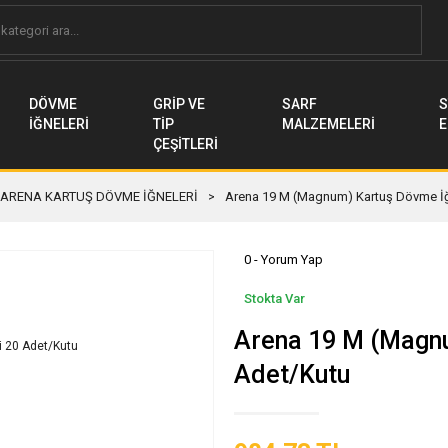
DÖVME
GRİP VE
SARF
S
İĞNELERİ
TİP
MALZEMELERİ
E
ÇEŞİTLERİ
ARENA KARTUŞ DÖVME İĞNELERİ
Arena 19 M (Magnum) Kartuş Dövme İğ
0 - Yorum Yap
Stokta Var
Arena 19 M (Magnu
Adet/Kutu