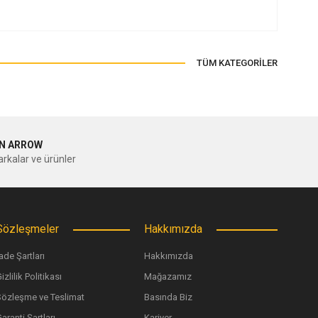
ilirsiniz.
TÜM KATEGORİLER
N ARROW
rkalar ve ürünler
Sözleşmeler
Hakkımızda
ade Şartları
Hakkımızda
izlilik Politikası
Mağazamız
Papa Stick It! Pota Yapıştırıcısı
Sözleşme ve Teslimat
Basında Biz
aranti Şartları
Kariyer