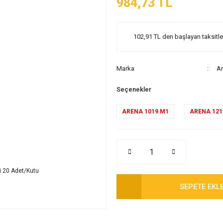
984,73 TL
102,91 TL den başlayan taksitler
Marka
A
Seçenekler
ARENA 1019 M1
ARENA 121
SEPETE EKL