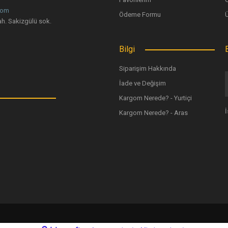
com
Ödeme Formu
h. Sakizgülü sok.
Bilgi
SoulWay UV Blokajlı Dövme İyileştirme Bandı (Siy
Siparişim Hakkında
İade ve Değişim
933,95 TL
Kargom Nerede? - Yurtiçi
0 Adet/Paket
Kargom Nerede? - Aras