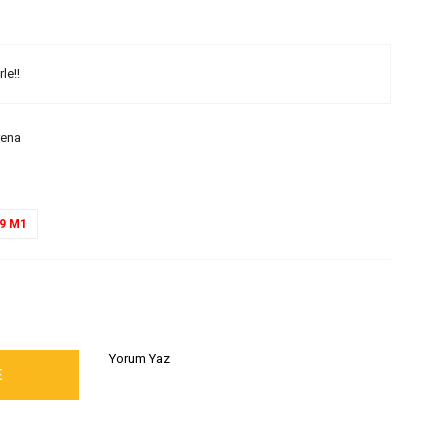
le!!
rena
9 M1
Yorum Yaz
E