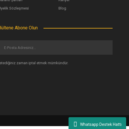
124,94 TL
Üyelik Sözleşmesi
Blog
Bültene Abone Olun
ah Renk)
İstediğiniz zaman iptal etmek mümkündür.
Whatsapp Destek Hattı