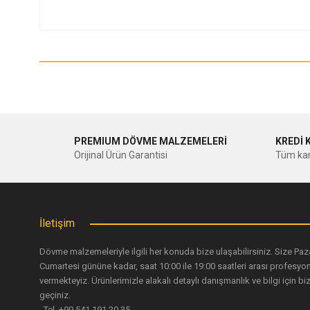
Bu ürünün fiyat bilgisi, resim, ürün açıklamalarında ve diğer ko
Görüş ve önerileriniz için teşekkür ederiz.
Ürün resmi kalitesiz, bozuk veya görüntülenemiyor.
Ürün açıklamasında eksik bilgiler bulunuyor.
Ürün bilgilerinde hatalar bulunuyor.
PREMIUM DÖVME MALZEMELERİ
KREDİ 
Orijinal Ürün Garantisi
Tüm kar
Ürün fiyatı diğer sitelerden daha pahalı.
Bu ürüne benzer farklı alternatifler olmalı.
İletişim
Dövme malzemeleriyle ilgili her konuda bize ulaşabilirsiniz. Size Paz
Cumartesi gününe kadar, saat 10:00 ile 19:00 saatleri arası profesyo
vermekteyiz. Ürünlerimizle alakalı detaylı danışmanlık ve bilgi için biz
geçiniz.
Tel. +90 541 191 20 35