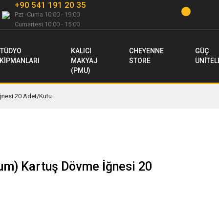
+90 541 191 20 35
Pzt -Cuma 10:00 - 19:00
Cumartesi 10:00 - 15:00
TÜDYO
KALICI
CHEYENNE
GÜÇ
KİPMANLARI
MAKYAJ
STORE
ÜNİTEL
(PMU)
nesi 20 Adet/Kutu
m) Kartuş Dövme İğnesi 20