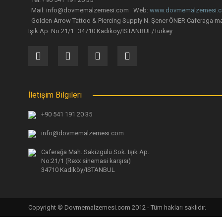
Mail: info@dovmemalzemesi.com Web:
www.dovmemalzemesi.
Golden Arrow Tattoo & Piercing Supply N. Şener ÖNER Caferaga ma
Işık Ap. No:21/1 34710 Kadiköy/ISTANBUL/Turkey
İletişim Bilgileri
INKAWAY Pure Pad Organik Pamuk Cilt Temizleme Pedi 10
+90 541 191 20 35
info@dovmemalzemesi.com
154,92 TL
Caferağa Mah. Sakizgülü Sok. Işık Ap.
No:21/1 (Rexx sinemasi karşısı)
34710 Kadiköy/ISTANBUL
Copyright © Dovmemalzemesi.com 2012 - Tüm hakları saklıdır.