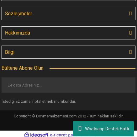
Sözleşmeler
Hakkımızda
SoulWay UV Blokajlı Dövme İyileştirme Bandı (Siyah Renk)
Bilgi
933,95 TL
Bültene Abone Olun
İstediğiniz zaman iptal etmek mümkündür.
Copyright © Dovmemalzemesi.com 2012 - Tüm hakları saklıdır.
Whatsapp Destek Hattı
Polarize Film A4 30x20 cm
Papa Stick It! Pota Yapıştırıcısı
ile
ideasoft
e-