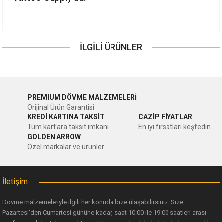
Bu ürünün fiyat bilgisi, resim, ürün açıklamalarında ve diğer
konularda yetersiz gördüğünüz noktaları öneri formunu
İLGİLİ ÜRÜNLER
Bu ürüne ilk yorumu siz yapın!
kullanarak tarafımıza iletebilirsiniz.
Görüş ve önerileriniz için teşekkür ederiz.
Yorum Yaz
Ürün resmi kalitesiz, bozuk veya görüntülenemiyor.
PREMIUM DÖVME MALZEMELERİ
Orijinal Ürün Garantisi
Ürün açıklamasında eksik bilgiler bulunuyor.
KREDİ KARTINA TAKSİT
CAZİP FİYATLAR
Tüm kartlara taksit imkanı
En iyi fırsatları keşfedin
Ürün bilgilerinde hatalar bulunuyor.
GOLDEN ARROW
Ürün fiyatı diğer sitelerden daha pahalı.
Özel markalar ve ürünler
Bu ürüne benzer farklı alternatifler olmalı.
İletişim
Dövme malzemeleriyle ilgili her konuda bize ulaşabilirsiniz. Size
Pazartesi’den Cumartesi gününe kadar, saat 10:00 ile 19:00 saatleri arası