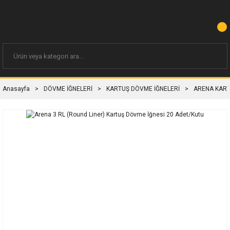
Anasayfa
DÖVME İĞNELERİ
KARTUŞ DÖVME İĞNELERİ
ARENA KART