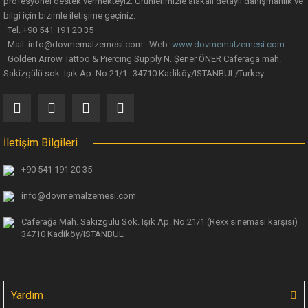
profesyonel destek vermekteyiz. Ürünlerimizle alakalı detaylı danışmanlık ve
Gönder
bilgi için bizimle iletişime geçiniz.
Tel. +90 541 191 20 35
Mail: info@dovmemalzemesi.com Web:
www.dovmemalzemesi.com
Golden Arrow Tattoo & Piercing Supply N. Şener ÖNER Caferaga mah.
Sakizgülü sok. Işık Ap. No:21/1 34710 Kadiköy/ISTANBUL/Turkey
INKAWAY Pure Pad Organik Pamuk Cilt Temizleme Pedi 100 Adet/Paket
154,92 TL
İletişim Bilgileri
+90 541 191 20 35
info@dovmemalzemesi.com
Caferağa Mah. Sakizgülü Sok. Işık Ap.
No:21/1 (Rexx sinemasi karşısı)
34710 Kadiköy/ISTANBUL
Yardım