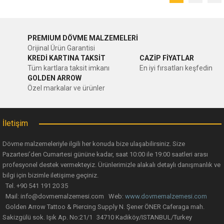
PREMIUM DÖVME MALZEMELERİ
Orijinal Ürün Garantisi
KREDİ KARTINA TAKSİT
CAZİP FİYATLAR
Tüm kartlara taksit imkanı
En iyi fırsatları keşfedin
GOLDEN ARROW
Özel markalar ve ürünler
İletişim
Dövme malzemeleriyle ilgili her konuda bize ulaşabilirsiniz. Size
Pazartesi’den Cumartesi gününe kadar, saat 10:00 ile 19:00 saatleri arası
profesyonel destek vermekteyiz. Ürünlerimizle alakalı detaylı danışmanlık ve
bilgi için bizimle iletişime geçiniz.
Tel. +90 541 191 20 35
Mail: info@dovmemalzemesi.com Web:
www.dovmemalzemesi.com
Golden Arrow Tattoo & Piercing Supply N. Şener ÖNER Caferaga mah.
Sakizgülü sok. Işık Ap. No:21/1 34710 Kadiköy/ISTANBUL/Turkey