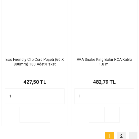
Eco Friendly Clip Cord Poşeti (60 X
AVA Snake King Bakır RCA Kablo
800mm) 100 Adet/Paket
1.8 m.
427,50 TL
482,79 TL
1
2