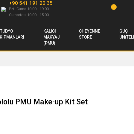
+90 541 191 20 35
Pzt -Cuma 10:00 - 19:00
Cumartesi 10:00 - 15:00
TÜDYO
KALICI
CHEYENNE
GÜÇ
KİPMANLARI
MAKYAJ
STORE
ÜNİTEL
(PMU)
lolu PMU Make-up Kit Set