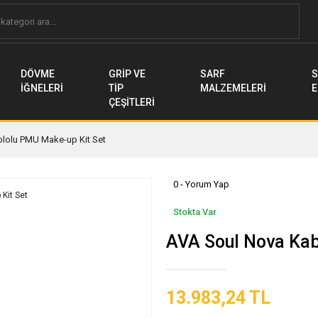
DÖVME
GRİP VE
SARF
S
İĞNELERİ
TİP
MALZEMELERİ
E
ÇEŞİTLERİ
lolu PMU Make-up Kit Set
0 - Yorum Yap
Stokta Var
AVA Soul Nova Kab
13.983,24 TL