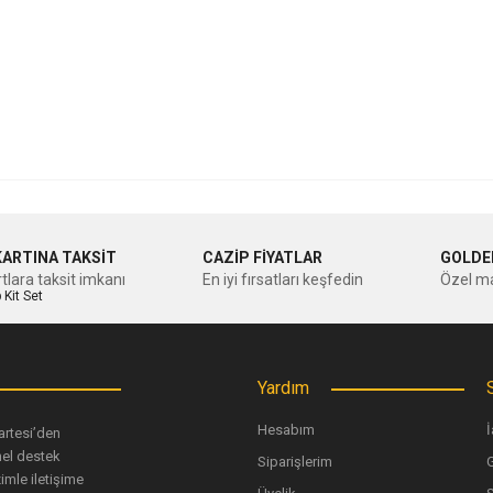
nularda yetersiz gördüğünüz noktaları öneri formunu kullanarak tarafımıza ileteb
Bu ürüne ilk yorumu siz yapın!
KARTINA TAKSİT
CAZİP FİYATLAR
GOLDE
tlara taksit imkanı
En iyi fırsatları keşfedin
Özel ma
Yorum Yaz
Yardım
Hesabım
İ
artesi’den
nel destek
Siparişlerim
G
imle iletişime