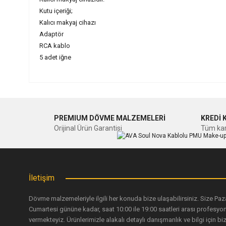
Kutu içeriği;
Kalıcı makyaj cihazı
Adaptör
RCA kablo
5 adet iğne
Bu ürünün fiyat bilgisi, resim, ürün açıklamalarında ve diğer ko
Görüş ve önerileriniz için teşekkür ederiz.
PREMIUM DÖVME MALZEMELERİ
KREDİ 
Ürün resmi kalitesiz, bozuk veya görüntülenemiyor.
Orijinal Ürün Garantisi
Tüm kar
Ürün açıklamasında eksik bilgiler bulunuyor.
Ürün bilgilerinde hatalar bulunuyor.
Ürün fiyatı diğer sitelerden daha pahalı.
İletişim
Bu ürüne benzer farklı alternatifler olmalı.
Dövme malzemeleriyle ilgili her konuda bize ulaşabilirsiniz. Size Paz
Cumartesi gününe kadar, saat 10:00 ile 19:00 saatleri arası profesyo
vermekteyiz. Ürünlerimizle alakalı detaylı danışmanlık ve bilgi için biz