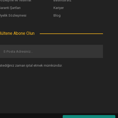
Sözleşme ve Teslimat
Basında Biz
aranti Şartları
Kariyer
Üyelik Sözleşmesi
Blog
Bültene Abone Olun
İstediğiniz zaman iptal etmek mümkündür.