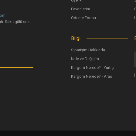
Üyelik
Favorilerim
G
com
Ödeme Formu
Gönder
h. Sakizgülü sok.
Bilgi
Siparişim Hakkında
İade ve Değişim
Kargom Nerede? - Yurtiçi
Kargom Nerede? - Aras