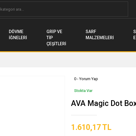
DÖVME
GRİP VE
SARF
S
İĞNELERİ
TİP
MALZEMELERİ
E
ÇEŞİTLERİ
0 - Yorum Yap
Stokta Var
AVA Magic Dot Bo
1.610,17 TL