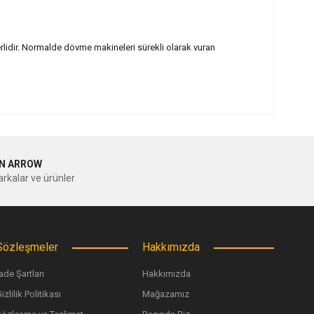
erlidir. Normalde dövme makineleri sürekli olarak vuran
ilirsiniz.
N ARROW
rkalar ve ürünler
Sözleşmeler
Hakkımızda
ade Şartları
Hakkımızda
izlilik Politikası
Mağazamız