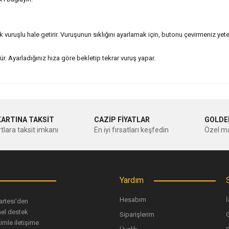
 vuruşlu hale getirir. Vuruşunun sıklığını ayarlamak için, butonu çevirmeniz yet
. Ayarladığınız hıza göre bekletip tekrar vuruş yapar.
nularda yetersiz gördüğünüz noktaları öneri formunu kullanarak tarafımıza ileteb
Bu ürüne ilk yorumu siz yapın!
KARTINA TAKSİT
CAZİP FİYATLAR
GOLDE
tlara taksit imkanı
En iyi fırsatları keşfedin
Özel ma
Yorum Yaz
Yardım
Hesabım
İ
artesi’den
nel destek
Siparişlerim
G
imle iletişime