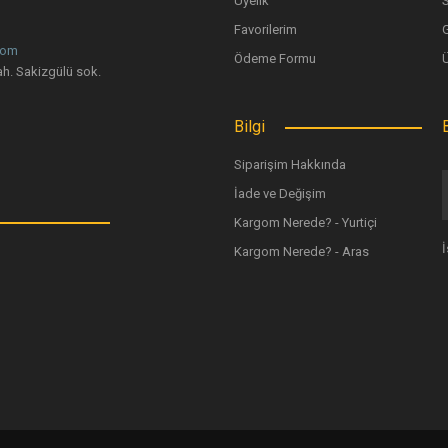
Üyelik
Favorilerim
G
com
Ödeme Formu
Gönder
h. Sakizgülü sok.
Bilgi
Siparişim Hakkında
İade ve Değişim
Kargom Nerede? - Yurtiçi
Kargom Nerede? - Aras