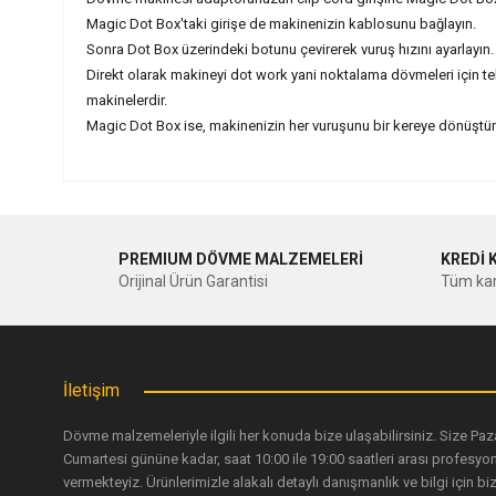
Magic Dot Box'taki girişe de makinenizin kablosunu bağlayın.
Sonra Dot Box üzerindeki botunu çevirerek vuruş hızını ayarlayın.
Direkt olarak makineyi dot work yani noktalama dövmeleri için tek
makinelerdir.
Magic Dot Box ise, makinenizin her vuruşunu bir kereye dönüştürür
Bu ürünün fiyat bilgisi, resim, ürün açıklamalarında ve diğer ko
Görüş ve önerileriniz için teşekkür ederiz.
PREMIUM DÖVME MALZEMELERİ
KREDİ 
Ürün resmi kalitesiz, bozuk veya görüntülenemiyor.
Orijinal Ürün Garantisi
Tüm kar
Ürün açıklamasında eksik bilgiler bulunuyor.
Ürün bilgilerinde hatalar bulunuyor.
Ürün fiyatı diğer sitelerden daha pahalı.
İletişim
Bu ürüne benzer farklı alternatifler olmalı.
Dövme malzemeleriyle ilgili her konuda bize ulaşabilirsiniz. Size Paz
Cumartesi gününe kadar, saat 10:00 ile 19:00 saatleri arası profesyo
vermekteyiz. Ürünlerimizle alakalı detaylı danışmanlık ve bilgi için biz