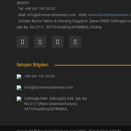
geçiniz.
Tel. +90 541 191 20 35
Mail: info@dovmemalzemesi.com Web:
www.dovmemalzemesi.
Golden Arrow Tattoo & Piercing Supply N. Şener ÖNER Caferaga ma
Işık Ap. No:21/1 34710 Kadiköy/ISTANBUL/Turkey
İletişim Bilgileri
+90 541 191 20 35
info@dovmemalzemesi.com
Caferağa Mah. Sakizgülü Sok. Işık Ap.
No:21/1 (Rexx sinemasi karşısı)
34710 Kadiköy/ISTANBUL