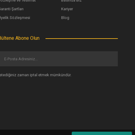
Sözleşme ve Teslimat
Basında Biz
aranti Şartları
Kariyer
Üyelik Sözleşmesi
Blog
Bültene Abone Olun
İstediğiniz zaman iptal etmek mümkündür.