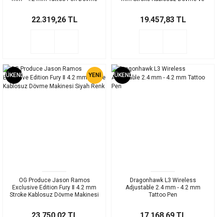
Makinesi
Saç Simülasyon Makinesi Mor
Renk
22.319,26 TL
19.457,83 TL
TÜKENDİ
YENİ
TÜKENDİ
OG Produce Jason Ramos
Dragonhawk L3 Wireless
Exclusive Edition Fury Ⅱ 4.2 mm
Adjustable 2.4 mm - 4.2 mm
Stroke Kablosuz Dövme Makinesi
Tattoo Pen
Siyah Renk
23.750,02 TL
17.168,69 TL