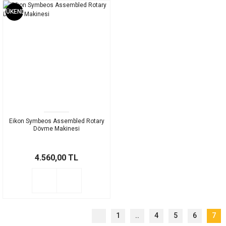
TÜKENDİ
Eikon Symbeos Assembled Rotary
Dövme Makinesi
4.560,00 TL
1
..
4
5
6
7