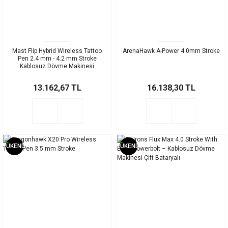
Mast Flip Hybrid Wireless Tattoo
ArenaHawk A-Power 4.0mm Stroke
Pen 2.4 mm - 4.2 mm Stroke
Kablosuz Dövme Makinesi
13.162,67 TL
16.138,30 TL
TÜKENDİ
TÜKENDİ
%4