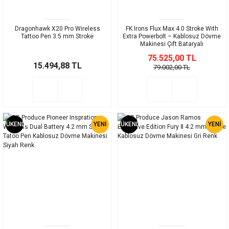
Dragonhawk X20 Pro Wireless
FK Irons Flux Max 4.0 Stroke With
Tattoo Pen 3.5 mm Stroke
Extra Powerbolt – Kablosuz Dövme
Makinesi Çift Bataryalı
75.525,00 TL
15.494,88 TL
79.002,00 TL
TÜKENDİ
YENİ
TÜKENDİ
YENİ