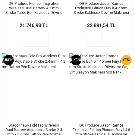
OG Produce Pioneer Inspration
OG Produce Jason Ramos
Wireless Dual Battery 4.2 mm
Exclusive Edition Fury Ⅱ 4.2 mm
Stroke Tatoo Pen Kablosuz Dövme
Stroke Kablosuz Dövme Makinesi
Makinesi Siyah Renk
Gri Renk
21.746,98 TL
22.891,54 TL
TÜKENDİ
TÜKENDİ
YENİ
Dragonhawk Fold Pro Wireless
OG Produce Jason Ramos
Dual Battery Adjustable Stroke 2.4
Exclusive Edition Pioneer Fury I 4.0
mm - 4.2 mm Tattoo Pen Dövme
mm Stroke Kablosuz Dövme ve