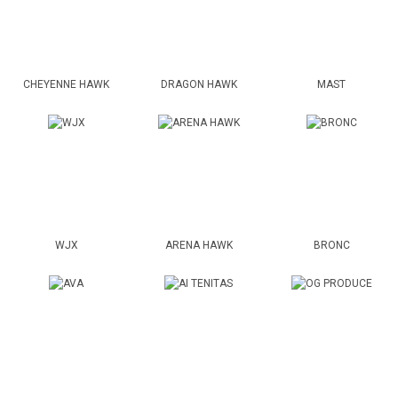
CHEYENNE HAWK
DRAGON HAWK
MAST
WJX
ARENA HAWK
BRONC