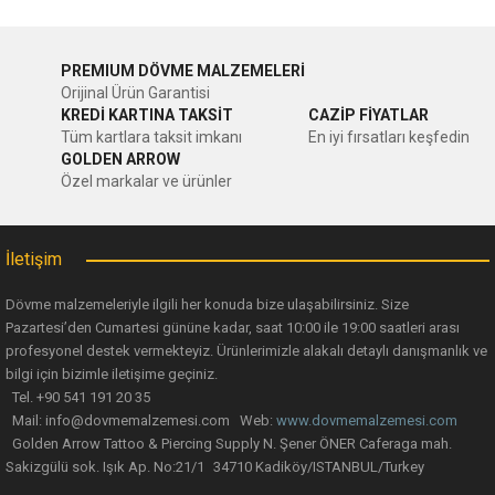
PREMIUM DÖVME MALZEMELERİ
Orijinal Ürün Garantisi
KREDİ KARTINA TAKSİT
CAZİP FİYATLAR
Tüm kartlara taksit imkanı
En iyi fırsatları keşfedin
GOLDEN ARROW
Özel markalar ve ürünler
İletişim
Dövme malzemeleriyle ilgili her konuda bize ulaşabilirsiniz. Size
Pazartesi’den Cumartesi gününe kadar, saat 10:00 ile 19:00 saatleri arası
profesyonel destek vermekteyiz. Ürünlerimizle alakalı detaylı danışmanlık ve
bilgi için bizimle iletişime geçiniz.
Tel. +90 541 191 20 35
Mail: info@dovmemalzemesi.com Web:
www.dovmemalzemesi.com
Golden Arrow Tattoo & Piercing Supply N. Şener ÖNER Caferaga mah.
Sakizgülü sok. Işık Ap. No:21/1 34710 Kadiköy/ISTANBUL/Turkey