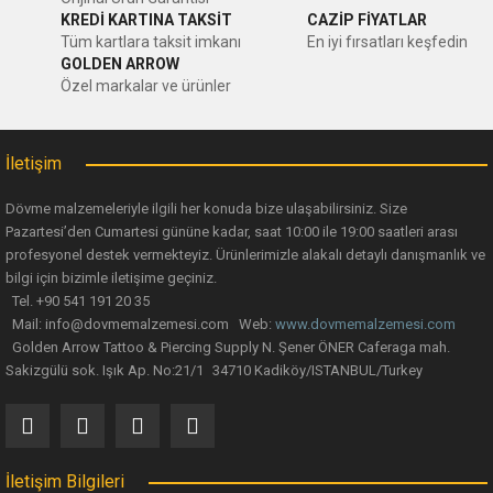
Yorum Yaz
KREDİ KARTINA TAKSİT
CAZİP FİYATLAR
Ürün resmi kalitesiz, bozuk veya görüntülenemiyor.
Tüm kartlara taksit imkanı
En iyi fırsatları keşfedin
GOLDEN ARROW
Ürün açıklamasında eksik bilgiler bulunuyor.
Özel markalar ve ürünler
Ürün bilgilerinde hatalar bulunuyor.
Ürün fiyatı diğer sitelerden daha pahalı.
İletişim
Bu ürüne benzer farklı alternatifler olmalı.
Dövme malzemeleriyle ilgili her konuda bize ulaşabilirsiniz. Size
Pazartesi’den Cumartesi gününe kadar, saat 10:00 ile 19:00 saatleri arası
profesyonel destek vermekteyiz. Ürünlerimizle alakalı detaylı danışmanlık ve
bilgi için bizimle iletişime geçiniz.
Tel. +90 541 191 20 35
Mail: info@dovmemalzemesi.com Web:
www.dovmemalzemesi.com
Gönder
Golden Arrow Tattoo & Piercing Supply N. Şener ÖNER Caferaga mah.
Sakizgülü sok. Işık Ap. No:21/1 34710 Kadiköy/ISTANBUL/Turkey
İletişim Bilgileri