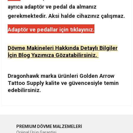
ayrıca adaptör ve pedal da almanız
gerekmektedir. Aksi halde cihazınız çalışmaz.
Adaptör ve pedallar için tıklayınız.
Dövme Makineleri Hakkında Detaylı Bilgiler
İçin Blog Yazımıza Gözatabilirsiniz.
Dragonhawk marka ürünleri Golden Arrow
Tattoo Supply kalite ve güvencesiyle temin
edebilirsiniz.
Bu ürünün fiyat bilgisi, resim, ürün açıklamalarında ve diğer
konularda yetersiz gördüğünüz noktaları öneri formunu
Bu ürüne ilk yorumu siz yapın!
kullanarak tarafımıza iletebilirsiniz.
PREMIUM DÖVME MALZEMELERİ
Görüş ve önerileriniz için teşekkür ederiz.
Orijinal Ürün Garantisi