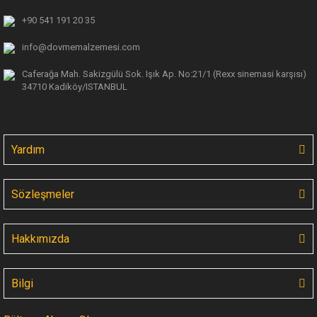
+90 541 191 20 35
info@dovmemalzemesi.com
Caferağa Mah. Sakizgülü Sok. Işık Ap.
No:21/1 (Rexx sinemasi karşısı)
34710 Kadiköy/ISTANBUL
Yardım
Sözleşmeler
Hakkımızda
Bilgi