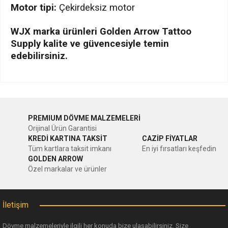
Motor tipi:
Çekirdeksiz motor
WJX marka ürünleri Golden Arrow Tattoo
Supply kalite ve güvencesiyle temin
edebilirsiniz.
Bu ürünün fiyat bilgisi, resim, ürün açıklamalarında ve diğer
konularda yetersiz gördüğünüz noktaları öneri formunu
Bu ürüne ilk yorumu siz yapın!
kullanarak tarafımıza iletebilirsiniz.
PREMIUM DÖVME MALZEMELERİ
Görüş ve önerileriniz için teşekkür ederiz.
Orijinal Ürün Garantisi
Yorum Yaz
KREDİ KARTINA TAKSİT
CAZİP FİYATLAR
Ürün resmi kalitesiz, bozuk veya görüntülenemiyor.
Tüm kartlara taksit imkanı
En iyi fırsatları keşfedin
GOLDEN ARROW
Ürün açıklamasında eksik bilgiler bulunuyor.
Özel markalar ve ürünler
Ürün bilgilerinde hatalar bulunuyor.
Ürün fiyatı diğer sitelerden daha pahalı.
İletişim
Bu ürüne benzer farklı alternatifler olmalı.
Dövme malzemeleriyle ilgili her konuda bize ulaşabilirsiniz. Size