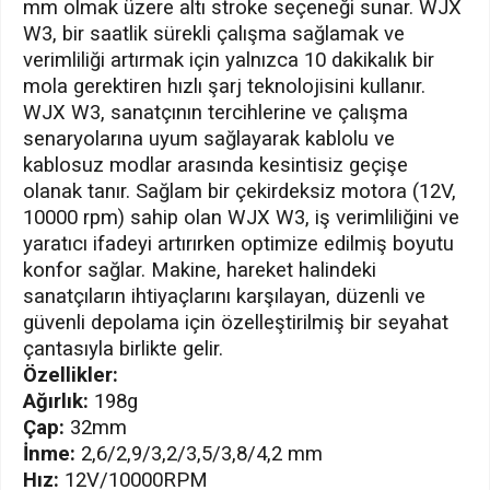
mm olmak üzere altı stroke seçeneği sunar. WJX
W3, bir saatlik sürekli çalışma sağlamak ve
verimliliği artırmak için yalnızca 10 dakikalık bir
mola gerektiren hızlı şarj teknolojisini kullanır.
WJX W3, sanatçının tercihlerine ve çalışma
senaryolarına uyum sağlayarak kablolu ve
kablosuz modlar arasında kesintisiz geçişe
olanak tanır. Sağlam bir çekirdeksiz motora (12V,
10000 rpm) sahip olan WJX W3, iş verimliliğini ve
yaratıcı ifadeyi artırırken optimize edilmiş boyutu
konfor sağlar. Makine, hareket halindeki
sanatçıların ihtiyaçlarını karşılayan, düzenli ve
güvenli depolama için özelleştirilmiş bir seyahat
çantasıyla birlikte gelir.
Özellikler:
Ağırlık:
198g
Çap:
32mm
İnme:
2,6/2,9/3,2/3,5/3,8/4,2 mm
Hız:
12V/10000RPM