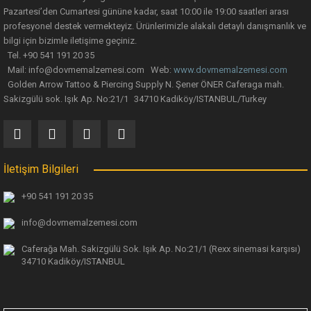
Pazartesi’den Cumartesi gününe kadar, saat 10:00 ile 19:00 saatleri arası
profesyonel destek vermekteyiz. Ürünlerimizle alakalı detaylı danışmanlık ve
bilgi için bizimle iletişime geçiniz.
Tel. +90 541 191 20 35
Mail: info@dovmemalzemesi.com Web:
www.dovmemalzemesi.com
Gönder
Golden Arrow Tattoo & Piercing Supply N. Şener ÖNER Caferaga mah.
Sakizgülü sok. Işık Ap. No:21/1 34710 Kadiköy/ISTANBUL/Turkey
İletişim Bilgileri
+90 541 191 20 35
info@dovmemalzemesi.com
Caferağa Mah. Sakizgülü Sok. Işık Ap.
No:21/1 (Rexx sinemasi karşısı)
34710 Kadiköy/ISTANBUL