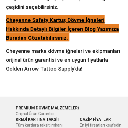
çeşidini seçebilirsiniz.
Cheyenne Safety Kartuş Dövme İğneleri
Hakkında Detaylı Bilgiler İçeren Blog Yazımıza
Buradan Gözatabilirsiniz.
Cheyenne marka dövme iğneleri ve ekipmanları
orijinal ürün garantisi ve en uygun fiyatlarla
Golden Arrow Tattoo Supply'da!
Bu ürünün fiyat bilgisi, resim, ürün açıklamalarında ve diğer
konularda yetersiz gördüğünüz noktaları öneri formunu
Bu ürüne ilk yorumu siz yapın!
kullanarak tarafımıza iletebilirsiniz.
PREMIUM DÖVME MALZEMELERİ
Görüş ve önerileriniz için teşekkür ederiz.
Orijinal Ürün Garantisi
Yorum Yaz
KREDİ KARTINA TAKSİT
CAZİP FİYATLAR
Ürün resmi kalitesiz, bozuk veya görüntülenemiyor.
Tüm kartlara taksit imkanı
En iyi fırsatları keşfedin