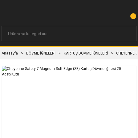
Anasayfa
DÖVME İĞNELERİ
KARTUŞ DÖVME İĞNELERİ
CHEYENNE S