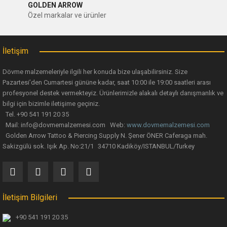
GOLDEN ARROW
Ürün açıklamasında eksik bilgiler bulunuyor.
Özel markalar ve ürünler
Ürün bilgilerinde hatalar bulunuyor.
Ürün fiyatı diğer sitelerden daha pahalı.
İletişim
Bu ürüne benzer farklı alternatifler olmalı.
Dövme malzemeleriyle ilgili her konuda bize ulaşabilirsiniz. Size
Pazartesi’den Cumartesi gününe kadar, saat 10:00 ile 19:00 saatleri arası
profesyonel destek vermekteyiz. Ürünlerimizle alakalı detaylı danışmanlık ve
bilgi için bizimle iletişime geçiniz.
Tel. +90 541 191 20 35
Mail: info@dovmemalzemesi.com Web:
www.dovmemalzemesi.com
Gönder
Golden Arrow Tattoo & Piercing Supply N. Şener ÖNER Caferaga mah.
Sakizgülü sok. Işık Ap. No:21/1 34710 Kadiköy/ISTANBUL/Turkey
İletişim Bilgileri
+90 541 191 20 35