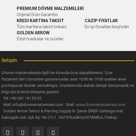
PREMIUM DÖVME MALZEMELERİ
Orijinal Ürün Garantisi
KREDİ KARTINA TAKSİT
CAZİP FİYATLAR
Tüm kartlara taksit imkanı
En iyi fırsatları keşfedin
GOLDEN ARROW
Özel markalar ve ürünler
İletişim
Dövme malzemeleriyle ilgili her konuda bize ulaşabilirsiniz. Size
Pazartesi’den Cumartesi gününe kadar, saat 10:00 ile 19:00 saatleri arası
profesyonel destek vermekteyiz. Ürünlerimizle alakalı detaylı danışmanlık ve
bilgi için bizimle iletişime geçiniz.
Tel. +90 541 191 20 35
Mail: info@dovmemalzemesi.com Web:
www.dovmemalzemesi.com
Golden Arrow Tattoo & Piercing Supply N. Şener ÖNER Caferaga mah.
Sakizgülü sok. Işık Ap. No:21/1 34710 Kadiköy/ISTANBUL/Turkey