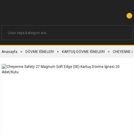
Anasayfa
DÖVME İĞNELERİ
KARTUŞ DÖVME İĞNELERİ
CHEYENNE S