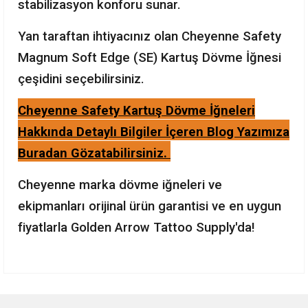
stabilizasyon konforu sunar.
Yan taraftan ihtiyacınız olan Cheyenne Safety
Magnum Soft Edge (SE) Kartuş Dövme İğnesi
çeşidini seçebilirsiniz.
Cheyenne Safety Kartuş Dövme İğneleri
Hakkında Detaylı Bilgiler İçeren Blog Yazımıza
Buradan Gözatabilirsiniz.
Cheyenne marka dövme iğneleri ve
ekipmanları orijinal ürün garantisi ve en uygun
fiyatlarla Golden Arrow Tattoo Supply'da!
Bu ürünün fiyat bilgisi, resim, ürün açıklamalarında ve diğer
konularda yetersiz gördüğünüz noktaları öneri formunu
Bu ürüne ilk yorumu siz yapın!