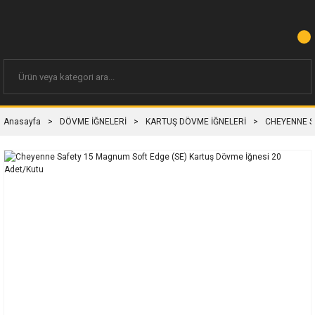
Anasayfa
DÖVME İĞNELERİ
KARTUŞ DÖVME İĞNELERİ
CHEYENNE S