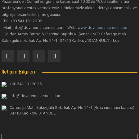
Pazartesi’den Cumartesi gününe kadar, saat 10:00 ile 19:00 saatleri arası
profesyonel destek vermekteyiz. Ürünlerimizle alakalı detaylı danışmanlık ve
bilgi için bizimle iletişime geçiniz.
Tel. +90 541 191 20 35
Mail: info@dovmemalzemesi.com Web:
www.dovmemalzemesi.com
Gönder
Golden Arrow Tattoo & Piercing Supply N. Şener ÖNER Caferaga mah.
Sakizgülü sok. Işık Ap. No:21/1 34710 Kadiköy/ISTANBUL/Turkey
İletişim Bilgileri
+90 541 191 20 35
info@dovmemalzemesi.com
Caferağa Mah. Sakizgülü Sok. Işık Ap.
No:21/1 (Rexx sinemasi karşısı)
34710 Kadiköy/ISTANBUL