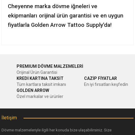
Cheyenne marka dövme iğneleri ve
ekipmanları orijinal ürün garantisi ve en uygun
fiyatlarla Golden Arrow Tattoo Supply'da!
Bu ürünün fiyat bilgisi, resim, ürün açıklamalarında ve diğer
konularda yetersiz gördüğünüz noktaları öneri formunu
Bu ürüne ilk yorumu siz yapın!
kullanarak tarafımıza iletebilirsiniz.
PREMIUM DÖVME MALZEMELERİ
Görüş ve önerileriniz için teşekkür ederiz.
Orijinal Ürün Garantisi
Yorum Yaz
KREDİ KARTINA TAKSİT
CAZİP FİYATLAR
Ürün resmi kalitesiz, bozuk veya görüntülenemiyor.
Tüm kartlara taksit imkanı
En iyi fırsatları keşfedin
GOLDEN ARROW
Ürün açıklamasında eksik bilgiler bulunuyor.
Özel markalar ve ürünler
Ürün bilgilerinde hatalar bulunuyor.
Ürün fiyatı diğer sitelerden daha pahalı.
İletişim
Bu ürüne benzer farklı alternatifler olmalı.
Dövme malzemeleriyle ilgili her konuda bize ulaşabilirsiniz. Size