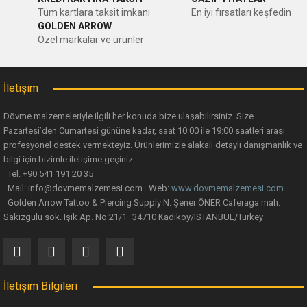
Ürün resmi kalitesiz, bozuk veya görüntülenemiyor.
Tüm kartlara taksit imkanı
En iyi fırsatları keşfedin
GOLDEN ARROW
Ürün açıklamasında eksik bilgiler bulunuyor.
Özel markalar ve ürünler
Ürün bilgilerinde hatalar bulunuyor.
Ürün fiyatı diğer sitelerden daha pahalı.
İletişim
Bu ürüne benzer farklı alternatifler olmalı.
Dövme malzemeleriyle ilgili her konuda bize ulaşabilirsiniz. Size
Pazartesi’den Cumartesi gününe kadar, saat 10:00 ile 19:00 saatleri arası
profesyonel destek vermekteyiz. Ürünlerimizle alakalı detaylı danışmanlık ve
bilgi için bizimle iletişime geçiniz.
Tel. +90 541 191 20 35
Mail: info@dovmemalzemesi.com Web:
www.dovmemalzemesi.com
Gönder
Golden Arrow Tattoo & Piercing Supply N. Şener ÖNER Caferaga mah.
Sakizgülü sok. Işık Ap. No:21/1 34710 Kadiköy/ISTANBUL/Turkey
İletişim Bilgileri