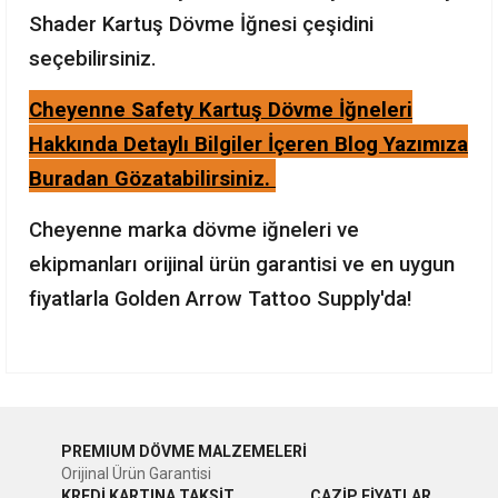
Shader Kartuş Dövme İğnesi çeşidini
seçebilirsiniz.
Cheyenne Safety Kartuş Dövme İğneleri
Hakkında Detaylı Bilgiler İçeren Blog Yazımıza
Buradan Gözatabilirsiniz.
Cheyenne marka dövme iğneleri ve
ekipmanları orijinal ürün garantisi ve en uygun
fiyatlarla Golden Arrow Tattoo Supply'da!
Bu ürünün fiyat bilgisi, resim, ürün açıklamalarında ve diğer
konularda yetersiz gördüğünüz noktaları öneri formunu
Bu ürüne ilk yorumu siz yapın!
kullanarak tarafımıza iletebilirsiniz.
PREMIUM DÖVME MALZEMELERİ
Görüş ve önerileriniz için teşekkür ederiz.
Orijinal Ürün Garantisi
Yorum Yaz
KREDİ KARTINA TAKSİT
CAZİP FİYATLAR