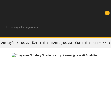
Anasayfa
DÖVME İĞNELERİ
KARTUŞ DÖVME İĞNELERİ
CHEYENNE S