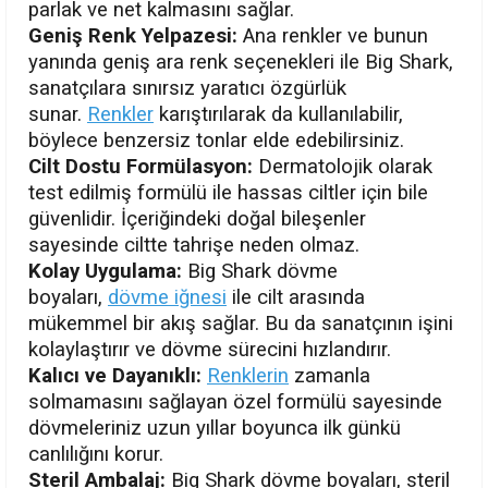
parlak ve net kalmasını sağlar.
Geniş Renk Yelpazesi:
Ana renkler ve bunun
yanında geniş ara renk seçenekleri ile Big Shark,
sanatçılara sınırsız yaratıcı özgürlük
sunar.
Renkler
karıştırılarak da kullanılabilir,
böylece benzersiz tonlar elde edebilirsiniz.
Cilt Dostu Formülasyon:
Dermatolojik olarak
test edilmiş formülü ile hassas ciltler için bile
güvenlidir. İçeriğindeki doğal bileşenler
sayesinde ciltte tahrişe neden olmaz.
Kolay Uygulama:
Big Shark dövme
boyaları,
dövme iğnesi
ile cilt arasında
mükemmel bir akış sağlar. Bu da sanatçının işini
kolaylaştırır ve dövme sürecini hızlandırır.
Kalıcı ve Dayanıklı:
Renklerin
zamanla
solmamasını sağlayan özel formülü sayesinde
dövmeleriniz uzun yıllar boyunca ilk günkü
canlılığını korur.
Steril Ambalaj:
Big Shark dövme boyaları, steril