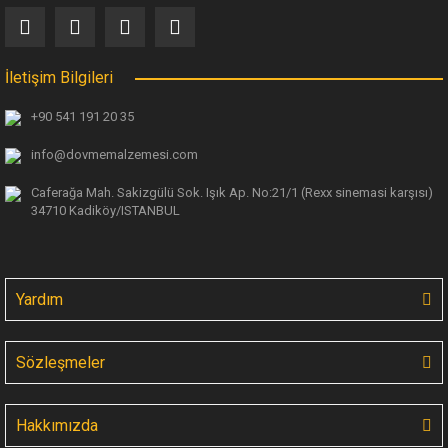
154,92 TL
İletişim Bilgileri
+90 541 191 20 35
info@dovmemalzemesi.com
Caferağa Mah. Sakizgülü Sok. Işık Ap.
No:21/1 (Rexx sinemasi karşısı)
34710 Kadiköy/ISTANBUL
Yardım
Sözleşmeler
Hakkımızda