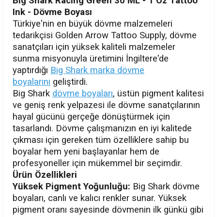
Big Shark Racing Green 30 ML - 1 Oz Tattoo
Ink - Dövme Boyası
Türkiye'nin en büyük dövme malzemeleri
tedarikçisi Golden Arrow Tattoo Supply, dövme
sanatçıları için yüksek kaliteli malzemeler
sunma misyonuyla üretimini İngiltere'de
yaptırdığı
Big Shark marka dövme
boyalarını
geliştirdi.
Big Shark
dövme boyaları
, üstün pigment kalitesi
ve geniş renk yelpazesi ile dövme sanatçılarının
hayal gücünü gerçeğe dönüştürmek için
tasarlandı. Dövme çalışmanızın en iyi kalitede
çıkması için gereken tüm özelliklere sahip bu
boyalar hem yeni başlayanlar hem de
profesyoneller için mükemmel bir seçimdir.
Ürün Özellikleri
Yüksek Pigment Yoğunluğu:
Big Shark dövme
boyaları, canlı ve kalıcı renkler sunar. Yüksek
pigment oranı sayesinde dövmenin ilk günkü gibi