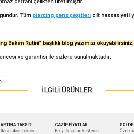
nmaz cerrahi çelikten üretilmiştir.
uygundur. Tüm
piercing pens çeşitleri
cilt hassasiyeti
ng Bakım Rutini" başlıklı blog yazımızı okuyabilirsiniz.
cesi ve garantisi ile sizlere sunulmaktadır.
nularda yetersiz gördüğünüz noktaları öneri formunu kullanarak tarafımıza ileteb
Bu ürüne ilk yorumu siz yapın!
İLGİLİ ÜRÜNLER
Yorum Yaz
KARTINA TAKSİT
CAZİP FİYATLAR
GOLDE
tlara taksit imkanı
En iyi fırsatları keşfedin
Özel ma