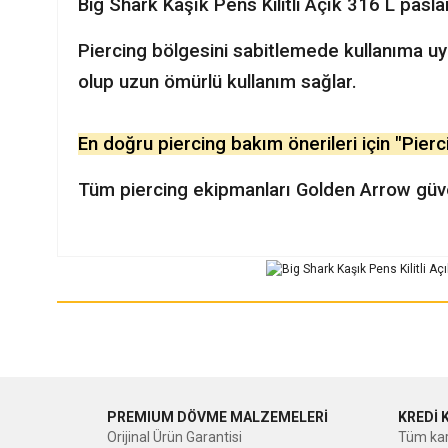
Big Shark Kaşık Pens Kilitli Açık 316 L pasla
Piercing bölgesini sabitlemede kullanıma 
olup uzun ömürlü kullanım sağlar.
En doğru piercing bakım önerileri için "Pierci
Tüm piercing ekipmanları Golden Arrow güven
Bu ürünün fiyat bilgisi, resim, ürün açıklamalarında ve diğer ko
Görüş ve önerileriniz için teşekkür ederiz.
Ürün resmi kalitesiz, bozuk veya görüntülenemiyor.
Ürün açıklamasında eksik bilgiler bulunuyor.
Ürün bilgilerinde hatalar bulunuyor.
PREMIUM DÖVME MALZEMELERİ
KREDİ 
Orijinal Ürün Garantisi
Tüm kar
Ürün fiyatı diğer sitelerden daha pahalı.