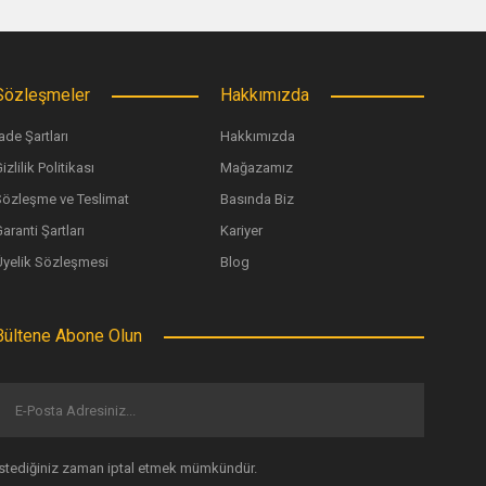
Sözleşmeler
Hakkımızda
ade Şartları
Hakkımızda
izlilik Politikası
Mağazamız
Sözleşme ve Teslimat
Basında Biz
 Piercing Pens Holder - 3 mm
aranti Şartları
Kariyer
Üyelik Sözleşmesi
Blog
513,86 TL
Bültene Abone Olun
İstediğiniz zaman iptal etmek mümkündür.