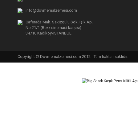
info@dovmemalzemesi.com
TÜKENDİ
Caferağa Mah. Sakizgülü Sok. Işık Ap.
No:21/1 (Rexx sinemasi karşısı)
34710 Kadiköy/ISTANBUL
Piercing Çene 
Big Shark Düz Piercing Pens Kıvrık Uç
Copyright © Dovmemalzemesi.com 2012 - Tüm hakları saklıdır.
38
234,27 TL