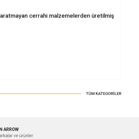
 yaratmayan cerrahi malzemelerden üretilmiş
ilirsiniz.
TÜM KATEGORİLER
N ARROW
rkalar ve ürünler