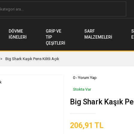
DÖVME
GRİP VE
SARF
S
İĞNELERİ
TİP
MALZEMELERİ
E
ÇEŞİTLERİ
Big Shark Kaşık Pens Kilitli Açık
0 - Yorum Yap
Stokta Var
Big Shark Kaşık Pen
206,91 TL