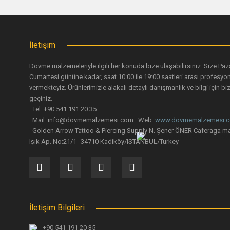
Bu ürüne benzer farklı alternatifler olmalı.
İletişim
Dövme malzemeleriyle ilgili her konuda bize ulaşabilirsiniz. Size Paz
Piercing Çene 
Cumartesi gününe kadar, saat 10:00 ile 19:00 saatleri arası profesyo
vermekteyiz. Ürünlerimizle alakalı detaylı danışmanlık ve bilgi için biz
geçiniz.
Dermal Piercing Pens Holder -4mm
389,88
Tel. +90 541 191 20 35
Mail: info@dovmemalzemesi.com Web:
www.dovmemalzemesi.
Golden Arrow Tattoo & Piercing Supply N. Şener ÖNER Caferaga ma
434,34 TL
Işık Ap. No:21/1 34710 Kadiköy/ISTANBUL/Turkey
İletişim Bilgileri
+90 541 191 20 35