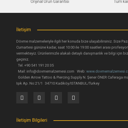
Orijinal Ürün Garantisi
Tüm kar
Ürün fiyatı diğer sitelerden daha pahalı.
Bu ürüne benzer farklı alternatifler olmalı.
İletişim
Dövme malzemeleriyle ilgili her konuda bize ulaşabilirsiniz. Size Paz
Cumartesi gününe kadar, saat 10:00 ile 19:00 saatleri arası profesyo
vermekteyiz. Ürünlerimizle alakalı detaylı danışmanlık ve bilgi için biz
geçiniz.
Tel. +90 541 191 20 35
Mail: info@dovmemalzemesi.com Web:
www.dovmemalzemesi.
Golden Arrow Tattoo & Piercing Supply N. Şener ÖNER Caferaga ma
Işık Ap. No:21/1 34710 Kadiköy/ISTANBUL/Turkey
Optimus Piercing Bakım Spreyi 50 ML 100 Adet/Kutu
4.492,17 TL
İletişim Bilgileri