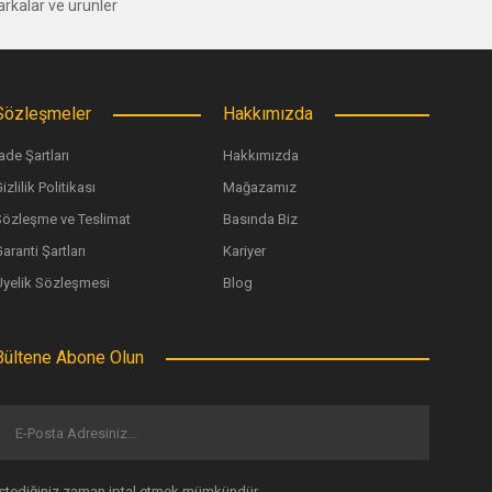
rkalar ve ürünler
Sözleşmeler
Hakkımızda
ade Şartları
Hakkımızda
u Sprey 50 ml
izlilik Politikası
Mağazamız
Sözleşme ve Teslimat
Basında Biz
44 TL
aranti Şartları
Kariyer
Üyelik Sözleşmesi
Blog
Bültene Abone Olun
İstediğiniz zaman iptal etmek mümkündür.