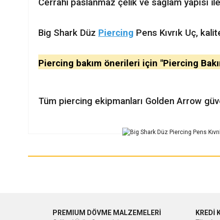
Cerrahi paslanmaz çelik ve sağlam yapısı ile
Big Shark Düz
Piercing
Pens Kıvrık Uç, k
ali
Piercing bakım önerileri için "Piercing Bak
Tüm piercing ekipmanları Golden Arrow güven
Bu ürünün fiyat bilgisi, resim, ürün açıklamalarında ve diğer ko
Görüş ve önerileriniz için teşekkür ederiz.
Ürün resmi kalitesiz, bozuk veya görüntülenemiyor.
Ürün açıklamasında eksik bilgiler bulunuyor.
Ürün bilgilerinde hatalar bulunuyor.
PREMIUM DÖVME MALZEMELERİ
KREDİ 