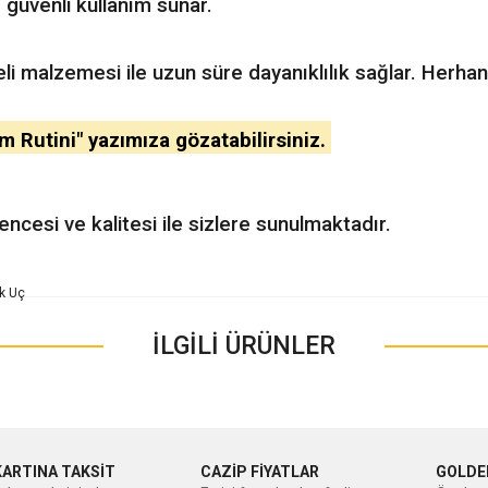
 güvenli kullanım sunar.
teli malzemesi ile uzun süre dayanıklılık sağlar. Herhan
ım Rutini" yazımıza gözatabilirsiniz.
cesi ve kalitesi ile sizlere sunulmaktadır.
nularda yetersiz gördüğünüz noktaları öneri formunu kullanarak tarafımıza ileteb
Bu ürüne ilk yorumu siz yapın!
İLGİLİ ÜRÜNLER
Yorum Yaz
KARTINA TAKSİT
CAZİP FİYATLAR
GOLDE