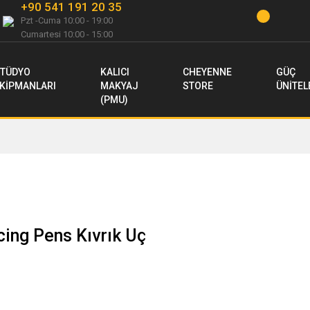
+90 541 191 20 35
Pzt -Cuma 10:00 - 19:00
Cumartesi 10:00 - 15:00
TÜDYO
KALICI
CHEYENNE
GÜÇ
KİPMANLARI
MAKYAJ
STORE
ÜNİTEL
(PMU)
cing Pens Kıvrık Uç