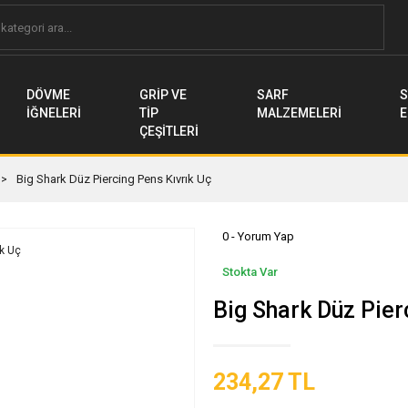
DÖVME
GRİP VE
SARF
S
İĞNELERİ
TİP
MALZEMELERİ
E
ÇEŞİTLERİ
Big Shark Düz Piercing Pens Kıvrık Uç
0 - Yorum Yap
Stokta Var
Big Shark Düz Pier
234,27 TL