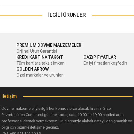
Bu ürünün fiyat bilgisi, resim, ürün açıklamalarında ve diğer
konularda yetersiz gördüğünüz noktaları öneri formunu
İLGİLİ ÜRÜNLER
Bu ürüne ilk yorumu siz yapın!
kullanarak tarafımıza iletebilirsiniz.
Görüş ve önerileriniz için teşekkür ederiz.
Yorum Yaz
Ürün resmi kalitesiz, bozuk veya görüntülenemiyor.
PREMIUM DÖVME MALZEMELERİ
Orijinal Ürün Garantisi
Ürün açıklamasında eksik bilgiler bulunuyor.
KREDİ KARTINA TAKSİT
CAZİP FİYATLAR
Tüm kartlara taksit imkanı
En iyi fırsatları keşfedin
Ürün bilgilerinde hatalar bulunuyor.
GOLDEN ARROW
Ürün fiyatı diğer sitelerden daha pahalı.
Özel markalar ve ürünler
Bu ürüne benzer farklı alternatifler olmalı.
İletişim
Dövme malzemeleriyle ilgili her konuda bize ulaşabilirsiniz. Size
Pazartesi’den Cumartesi gününe kadar, saat 10:00 ile 19:00 saatleri arası
profesyonel destek vermekteyiz. Ürünlerimizle alakalı detaylı danışmanlık ve
Gönder
bilgi için bizimle iletişime geçiniz.
Tel. +90 541 191 20 35