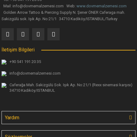
Mail: info@dovmemalzemesi.com Web:
www.dovmemalzemesi.com
Golden Arrow Tattoo & Piercing Supply N. Şener ÖNER Caferaga mah.
Sakizgülü sok. Işık Ap. No:21/1 34710 Kadiköy/ISTANBUL/Turkey
INKAWAY Pure Pad Organik Pamuk Cilt Temizleme Pedi 100 Adet/Paket
154,92 TL
İletişim Bilgileri
+90 541 191 20 35
info@dovmemalzemesi.com
Caferağa Mah. Sakizgülü Sok. Işık Ap.
No:21/1 (Rexx sinemasi karşısı)
34710 Kadiköy/ISTANBUL
Yardım
Sözleşmeler