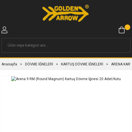
Anasayfa
DÖVME İĞNELERİ
KARTUŞ DÖVME İĞNELERİ
ARENA KART