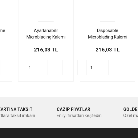
eme
Ayarlanabilir
Disposable
Microblading Kalemi
Microblading Kalemi
Pembe
Beyaz
216,03 TL
216,03 TL
KARTINA TAKSİT
CAZİP FİYATLAR
GOLDE
tlara taksit imkanı
En iyi fırsatları keşfedin
Özel ma