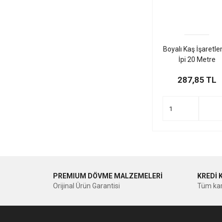
Boyalı Kaş İşaretl
İpi 20 Metre
287,85 TL
PREMIUM DÖVME MALZEMELERİ
KREDİ 
Orijinal Ürün Garantisi
Tüm kar