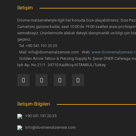
İletişim
Dövme malzemeleriyle ilgili her konuda bize ulaşabilirsiniz. Size Paz
Cumartesi gününe kadar, saat 10:00 ile 19:00 saatleri arası profesyo
vermekteyiz. Ürünlerimizle alakalı detaylı danışmanlık ve bilgi için biz
geçiniz.
Tel. +90 541 191 20 35
Mail: info@dovmemalzemesi.com Web:
www.dovmemalzemesi.
Golden Arrow Tattoo & Piercing Supply N. Şener ÖNER Caferaga ma
Işık Ap. No:21/1 34710 Kadiköy/ISTANBUL/Turkey
İletişim Bilgileri
+90 541 191 20 35
info@dovmemalzemesi.com