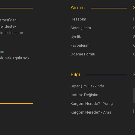
Yardım
Hesabım
İ
artesi’den
nel destek
Siparişlerim
G
imle iletişime
Üyelik
Favorilerim
G
com
Ödeme Formu
h. Sakizgülü sok.
Bilgi
Siparişim Hakkında
İade ve Değişim
Kargom Nerede? - Yurtiçi
Kargom Nerede? - Aras