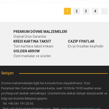
1
2
3
4
PREMIUM DÖVME MALZEMELERİ
Orijinal Ürün Garantisi
KREDİ KARTINA TAKSİT
CAZİP FİYATLAR
Tüm kartlara taksit imkanı
En iyi fırsatları keşfedin
GOLDEN ARROW
Özel markalar ve ürünler
İletişim
Dövme malzemeleriyle ilgili her konuda bize ulaşabilirsiniz. Size
Pazartesi’den Cumartesi gününe kadar, saat 10:00 ile 19:00 saatleri arası
profesyonel destek vermekteyiz. Ürünlerimizle alakalı detaylı danışmanlık ve
bilgi için bizimle iletişime geçiniz.
Tel. +90 541 191 20 35
Mail: info@dovmemalzemesi.com Web:
www.dovmemalzemesi.com