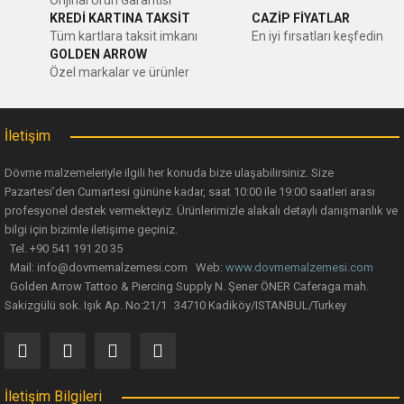
Orijinal Ürün Garantisi
KREDİ KARTINA TAKSİT
CAZİP FİYATLAR
Tüm kartlara taksit imkanı
En iyi fırsatları keşfedin
GOLDEN ARROW
Özel markalar ve ürünler
İletişim
Dövme malzemeleriyle ilgili her konuda bize ulaşabilirsiniz. Size
Pazartesi’den Cumartesi gününe kadar, saat 10:00 ile 19:00 saatleri arası
profesyonel destek vermekteyiz. Ürünlerimizle alakalı detaylı danışmanlık ve
bilgi için bizimle iletişime geçiniz.
Tel. +90 541 191 20 35
Mail: info@dovmemalzemesi.com Web:
www.dovmemalzemesi.com
Golden Arrow Tattoo & Piercing Supply N. Şener ÖNER Caferaga mah.
Sakizgülü sok. Işık Ap. No:21/1 34710 Kadiköy/ISTANBUL/Turkey
İletişim Bilgileri