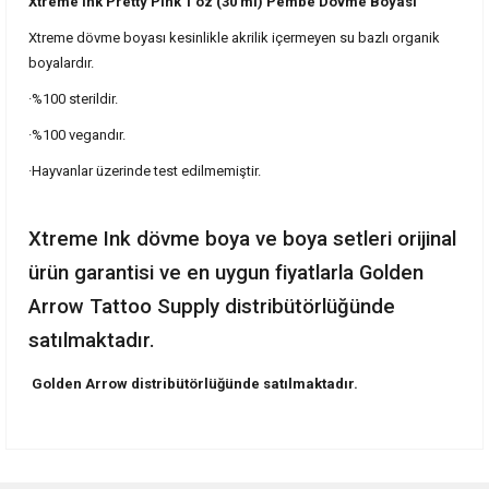
Xtreme Ink Pretty Pink 1 oz (30 ml) Pembe Dövme Boyası
Xtreme dövme boyası kesinlikle akrilik içermeyen su bazlı organik
boyalardır.
·%100 sterildir.
·%100 vegandır.
·Hayvanlar üzerinde test edilmemiştir.
Xtreme Ink dövme boya ve boya setleri orijinal
ürün garantisi ve en uygun fiyatlarla Golden
Arrow Tattoo Supply distribütörlüğünde
satılmaktadır.
Golden Arrow distribütörlüğünde satılmaktadır.
Bu ürünün fiyat bilgisi, resim, ürün açıklamalarında ve diğer
konularda yetersiz gördüğünüz noktaları öneri formunu
Bu ürüne ilk yorumu siz yapın!