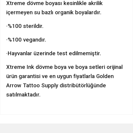
Xtreme dövme boyası kesinlikle akrilik
içermeyen su bazlı organik boyalardır.
·%100 sterildir.
·%100 vegandır.
·Hayvanlar üzerinde test edilmemiştir.
Xtreme Ink dövme boya ve boya setleri orijinal
ürün garantisi ve en uygun fiyatlarla Golden
Arrow Tattoo Supply distribütörlüğünde
satılmaktadır.
Bu ürünün fiyat bilgisi, resim, ürün açıklamalarında ve diğer
konularda yetersiz gördüğünüz noktaları öneri formunu
Bu ürüne ilk yorumu siz yapın!
kullanarak tarafımıza iletebilirsiniz.