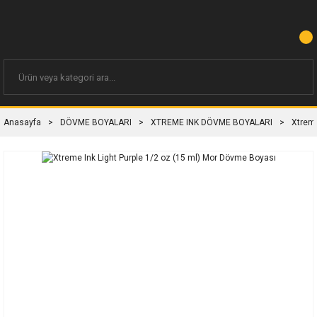
Anasayfa
DÖVME BOYALARI
XTREME INK DÖVME BOYALARI
Xtreme