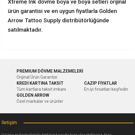
Xtreme Ink dövme boya ve boya setleri orijinal
ürün garantisi ve en uygun fiyatlarla Golden
Arrow Tattoo Supply distribütörlüğünde
satılmaktadır.
Bu ürünün fiyat bilgisi, resim, ürün açıklamalarında ve diğer
konularda yetersiz gördüğünüz noktaları öneri formunu
Bu ürüne ilk yorumu siz yapın!
kullanarak tarafımıza iletebilirsiniz.
PREMIUM DÖVME MALZEMELERİ
Görüş ve önerileriniz için teşekkür ederiz.
Orijinal Ürün Garantisi
Yorum Yaz
KREDİ KARTINA TAKSİT
CAZİP FİYATLAR
Ürün resmi kalitesiz, bozuk veya görüntülenemiyor.
Tüm kartlara taksit imkanı
En iyi fırsatları keşfedin
GOLDEN ARROW
Ürün açıklamasında eksik bilgiler bulunuyor.
Özel markalar ve ürünler
Ürün bilgilerinde hatalar bulunuyor.
Ürün fiyatı diğer sitelerden daha pahalı.
İletişim
Bu ürüne benzer farklı alternatifler olmalı.
Dövme malzemeleriyle ilgili her konuda bize ulaşabilirsiniz. Size