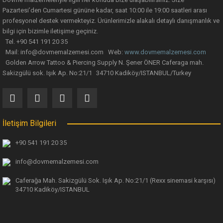
Pazartesi’den Cumartesi gününe kadar, saat 10:00 ile 19:00 saatleri arası
profesyonel destek vermekteyiz. Ürünlerimizle alakalı detaylı danışmanlık ve
bilgi için bizimle iletişime geçiniz.
Tel. +90 541 191 20 35
Mail: info@dovmemalzemesi.com Web:
www.dovmemalzemesi.com
Gönder
Golden Arrow Tattoo & Piercing Supply N. Şener ÖNER Caferaga mah.
Sakizgülü sok. Işık Ap. No:21/1 34710 Kadiköy/ISTANBUL/Turkey
İletişim Bilgileri
+90 541 191 20 35
info@dovmemalzemesi.com
Caferağa Mah. Sakizgülü Sok. Işık Ap.
No:21/1 (Rexx sinemasi karşısı)
34710 Kadiköy/ISTANBUL