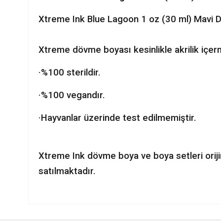
Xtreme Ink Blue Lagoon 1 oz (30 ml) Mavi
Xtreme dövme boyası kesinlikle akrilik içer
·%100 sterildir.
·%100 vegandır.
·Hayvanlar üzerinde test edilmemiştir.
Xtreme Ink dövme boya ve boya setleri oriji
satılmaktadır.
Bu ürünün fiyat bilgisi, resim, ürün açıklamalarında ve diğer ko
Görüş ve önerileriniz için teşekkür ederiz.