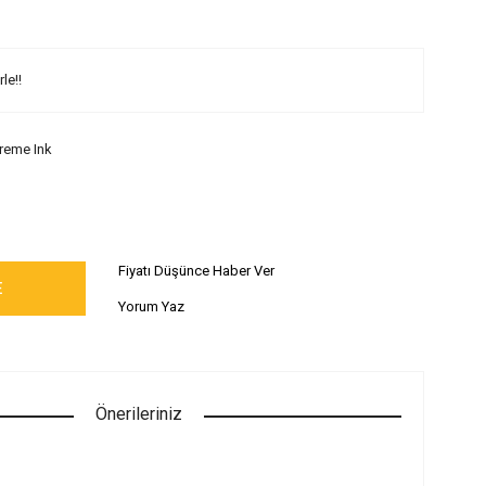
le!!
reme Ink
Fiyatı Düşünce Haber Ver
E
Yorum Yaz
Önerileriniz