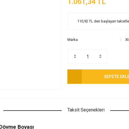
1.061,34 TL
110,92 TL den başlayan taksitler
Marka
Xt
SEPETE EKL
Taksit Seçenekleri
 Dövme Boyası