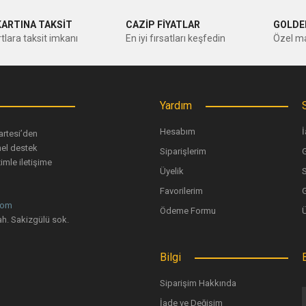
Bu ürüne ilk yorumu siz yapın!
KARTINA TAKSİT
CAZİP FİYATLAR
GOLDE
tlara taksit imkanı
En iyi fırsatları keşfedin
Özel ma
Yorum Yaz
Yardım
Hesabım
İ
artesi’den
nel destek
Siparişlerim
G
imle iletişime
Üyelik
Favorilerim
G
com
Ödeme Formu
Gönder
h. Sakizgülü sok.
Bilgi
Siparişim Hakkında
İade ve Değişim