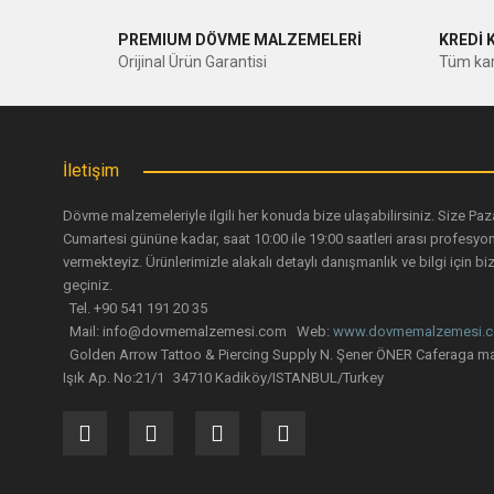
PREMIUM DÖVME MALZEMELERİ
KREDİ 
Ürün resmi kalitesiz, bozuk veya görüntülenemiyor.
Orijinal Ürün Garantisi
Tüm kar
Ürün açıklamasında eksik bilgiler bulunuyor.
Ürün bilgilerinde hatalar bulunuyor.
Ürün fiyatı diğer sitelerden daha pahalı.
İletişim
Bu ürüne benzer farklı alternatifler olmalı.
Dövme malzemeleriyle ilgili her konuda bize ulaşabilirsiniz. Size Paz
Cumartesi gününe kadar, saat 10:00 ile 19:00 saatleri arası profesyo
vermekteyiz. Ürünlerimizle alakalı detaylı danışmanlık ve bilgi için biz
geçiniz.
Tel. +90 541 191 20 35
Mail: info@dovmemalzemesi.com Web:
www.dovmemalzemesi.
Golden Arrow Tattoo & Piercing Supply N. Şener ÖNER Caferaga ma
Işık Ap. No:21/1 34710 Kadiköy/ISTANBUL/Turkey