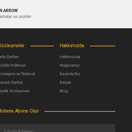
N ARROW
rkalar ve ürünler
Sözleşmeler
Hakkımızda
ade Şartları
Hakkımızda
izlilik Politikası
Mağazamız
Sözleşme ve Teslimat
Basında Biz
aranti Şartları
Kariyer
Üyelik Sözleşmesi
Blog
Bültene Abone Olun