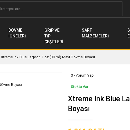
DÖVME
GRİP VE
SARF
S
İĞNELERİ
TİP
MALZEMELERİ
E
ÇEŞİTLERİ
Xtreme Ink Blue Lagoon 1 oz (30 ml) Mavi Dövme Boyası
0 - Yorum Yap
Stokta Var
Xtreme Ink Blue L
Boyası