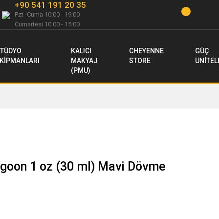
+90 541 191 20 35
Pzt -Cuma 10:00 - 19:00
Cumartesi 10:00 - 15:00
TÜDYO
KALICI
CHEYENNE
GÜÇ
KİPMANLARI
MAKYAJ
STORE
ÜNİTEL
(PMU)
agoon 1 oz (30 ml) Mavi Dövme