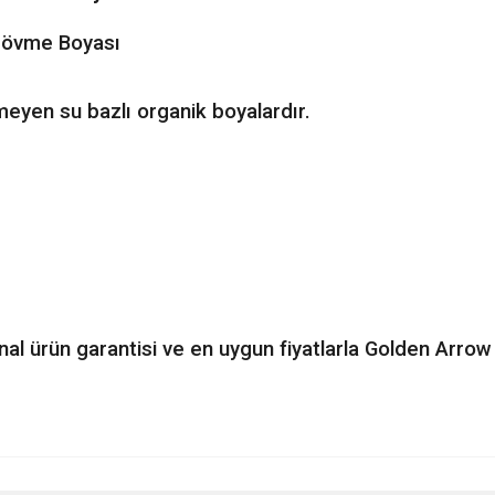
 Dövme Boyası
meyen su bazlı organik boyalardır.
nal ürün garantisi ve en uygun fiyatlarla Golden Arro
nularda yetersiz gördüğünüz noktaları öneri formunu kullanarak tarafımıza ileteb