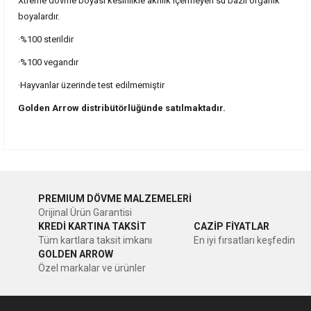
Xtreme dövme boyası kesinlikle akrilik içermeyen su bazlı organik
boyalardır.
·%100 sterildir
·%100 vegandır
·Hayvanlar üzerinde test edilmemiştir
Golden Arrow distribütörlüğünde satılmaktadır.
Bu ürünün fiyat bilgisi, resim, ürün açıklamalarında ve diğer
konularda yetersiz gördüğünüz noktaları öneri formunu
Bu ürüne ilk yorumu siz yapın!
kullanarak tarafımıza iletebilirsiniz.
PREMIUM DÖVME MALZEMELERİ
Görüş ve önerileriniz için teşekkür ederiz.
Orijinal Ürün Garantisi
Yorum Yaz
KREDİ KARTINA TAKSİT
CAZİP FİYATLAR
Ürün resmi kalitesiz, bozuk veya görüntülenemiyor.
Tüm kartlara taksit imkanı
En iyi fırsatları keşfedin
GOLDEN ARROW
Ürün açıklamasında eksik bilgiler bulunuyor.
Özel markalar ve ürünler
Ürün bilgilerinde hatalar bulunuyor.
Ürün fiyatı diğer sitelerden daha pahalı.