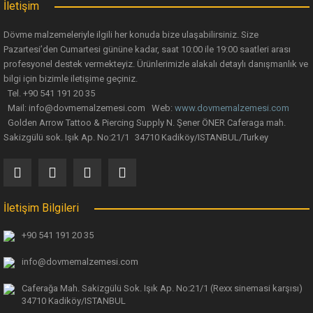
İletişim
Bu ürüne benzer farklı alternatifler olmalı.
Dövme malzemeleriyle ilgili her konuda bize ulaşabilirsiniz. Size
Pazartesi’den Cumartesi gününe kadar, saat 10:00 ile 19:00 saatleri arası
profesyonel destek vermekteyiz. Ürünlerimizle alakalı detaylı danışmanlık ve
bilgi için bizimle iletişime geçiniz.
Tel. +90 541 191 20 35
Mail: info@dovmemalzemesi.com Web:
www.dovmemalzemesi.com
Gönder
Golden Arrow Tattoo & Piercing Supply N. Şener ÖNER Caferaga mah.
Sakizgülü sok. Işık Ap. No:21/1 34710 Kadiköy/ISTANBUL/Turkey
İletişim Bilgileri
+90 541 191 20 35
info@dovmemalzemesi.com
Caferağa Mah. Sakizgülü Sok. Işık Ap.
No:21/1 (Rexx sinemasi karşısı)
34710 Kadiköy/ISTANBUL