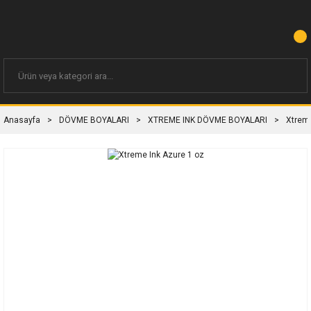
Anasayfa
DÖVME BOYALARI
XTREME INK DÖVME BOYALARI
Xtreme