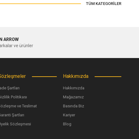
TÜM KATEGORİLER
N ARROW
rkalar ve ürünler
Sözleşmeler
Hakkımızda
ade Şartları
Hakkımızda
izlilik Politikası
Mağazamız
Sözleşme ve Teslimat
Basında Biz
aranti Şartları
Kariyer
Üyelik Sözleşmesi
Blog