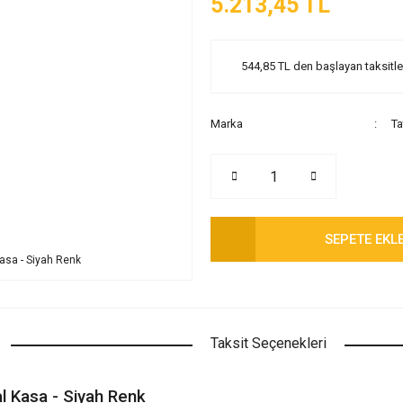
5.213,45 TL
544,85 TL den başlayan taksitler
Marka
Ta
SEPETE EKL
Taksit Seçenekleri
l Kasa - Siyah Renk