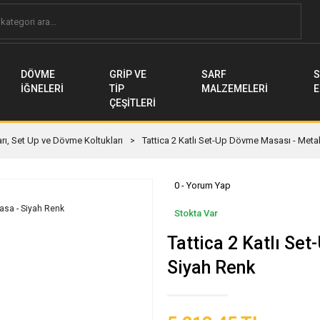
DÖVME
GRİP VE
SARF
S
İĞNELERİ
TİP
MALZEMELERİ
E
ÇEŞİTLERİ
rı, Set Up ve Dövme Koltukları
Tattica 2 Katlı Set-Up Dövme Masası - Meta
0 - Yorum Yap
Stokta Var
Tattica 2 Katlı Se
Siyah Renk