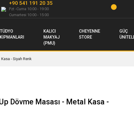
+90 541 191 20 35
Pzt -Cuma 10:00 - 19:00
Cumartesi 10:00 - 15:00
TÜDYO
KALICI
CHEYENNE
GÜÇ
KİPMANLARI
MAKYAJ
STORE
ÜNİTEL
(PMU)
l Kasa - Siyah Renk
t-Up Dövme Masası - Metal Kasa -