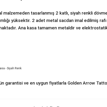
al malzemeden tasarlanmış 2 katlı, siyah renkli dövm
mlığı yüksektir. 2 adet metal sacdan imal edilmiş raf
nmaktadır. Ana kasa tamamen metaldir ve elektrostatik
rün garantisi ve en uygun fiyatlarla Golden Arrow Tatt
nularda yetersiz gördüğünüz noktaları öneri formunu kullanarak tarafımıza ileteb