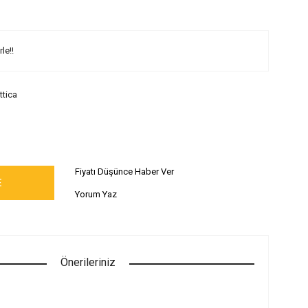
le!!
ttica
Fiyatı Düşünce Haber Ver
E
Yorum Yaz
Önerileriniz