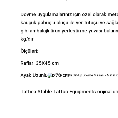
Dövme uygulamalarınız için özel olarak met
kauçuk pabuçlu oluşu ile yer tutuşu ve sağla
gibi ambalajlı ürün yerleştirme yuvası bulu
kg.'dır.
Ölçüleri:
Raflar: 35X45 cm
Ayak Uzunluğu: 70 cm
Tattica Stable Tattoo Equipments orijinal ü
Bu ürünün fiyat bilgisi, resim, ürün açıklamalarında ve diğer ko
Görüş ve önerileriniz için teşekkür ederiz.