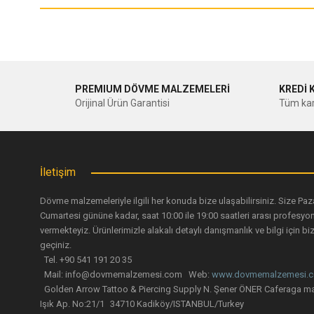
Ürün resmi kalitesiz, bozuk veya görüntülenemiyor.
Ürün açıklamasında eksik bilgiler bulunuyor.
Ürün bilgilerinde hatalar bulunuyor.
PREMIUM DÖVME MALZEMELERİ
KREDİ 
Orijinal Ürün Garantisi
Tüm kar
Ürün fiyatı diğer sitelerden daha pahalı.
Bu ürüne benzer farklı alternatifler olmalı.
İletişim
Dövme malzemeleriyle ilgili her konuda bize ulaşabilirsiniz. Size Paz
Cumartesi gününe kadar, saat 10:00 ile 19:00 saatleri arası profesyo
vermekteyiz. Ürünlerimizle alakalı detaylı danışmanlık ve bilgi için biz
geçiniz.
Tattica Spider Kol Dayama Sehpası
Tel. +90 541 191 20 35
Mail: info@dovmemalzemesi.com Web:
www.dovmemalzemesi.
Golden Arrow Tattoo & Piercing Supply N. Şener ÖNER Caferaga ma
5.871,00 TL
Tattica Kol Da
Işık Ap. No:21/1 34710 Kadiköy/ISTANBUL/Turkey