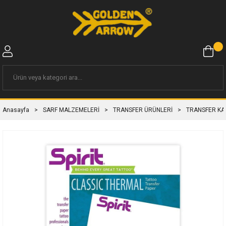
Anasayfa
SARF MALZEMELERİ
TRANSFER ÜRÜNLERİ
TRANSFER KA