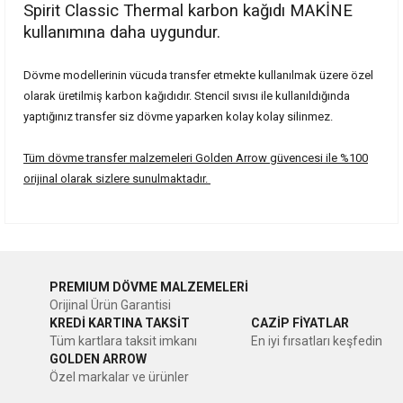
Spirit Classic Thermal karbon kağıdı MAKİNE
kullanımına daha uygundur.
Dövme modellerinin vücuda transfer etmekte kullanılmak üzere özel
olarak üretilmiş karbon kağıdıdır. Stencil sıvısı ile kullanıldığında
yaptığınız transfer siz dövme yaparken kolay kolay silinmez.
Tüm dövme transfer malzemeleri Golden Arrow güvencesi ile %100
orijinal olarak sizlere sunulmaktadır.
Bu ürünün fiyat bilgisi, resim, ürün açıklamalarında ve diğer
konularda yetersiz gördüğünüz noktaları öneri formunu
kullanarak tarafımıza iletebilirsiniz.
Merhaba 5 adet mi
PREMIUM DÖVME MALZEMELERİ
Görüş ve önerileriniz için teşekkür ederiz.
Orijinal Ürün Garantisi
Merhaba 5 tane kâğıt mi 118 ?
KREDİ KARTINA TAKSİT
CAZİP FİYATLAR
Ürün resmi kalitesiz, bozuk veya görüntülenemiyor.
Tüm kartlara taksit imkanı
En iyi fırsatları keşfedin
Zahra Shiyasi | 07/04/2024
GOLDEN ARROW
Ürün açıklamasında eksik bilgiler bulunuyor.
Özel markalar ve ürünler
Ürün bilgilerinde hatalar bulunuyor.