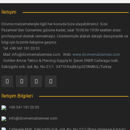
Yorum Yaz
Ürün fiyatı diğer sitelerden daha pahalı.
İletişim
Bu ürüne benzer farklı alternatifler olmalı.
Dövme malzemeleriyle ilgili her konuda bize ulaşabilirsiniz. Size
Pazartesi’den Cumartesi gününe kadar, saat 10:00 ile 19:00 saatleri arası
profesyonel destek vermekteyiz. Ürünlerimizle alakalı detaylı danışmanlık ve
bilgi için bizimle iletişime geçiniz.
Tel. +90 541 191 20 35
Mail: info@dovmemalzemesi.com Web:
www.dovmemalzemesi.com
Gönder
Golden Arrow Tattoo & Piercing Supply N. Şener ÖNER Caferaga mah.
Sakizgülü sok. Işık Ap. No:21/1 34710 Kadiköy/ISTANBUL/Turkey
İletişim Bilgileri
+90 541 191 20 35
info@dovmemalzemesi.com
Caferağa Mah. Sakizgülü Sok. Işık Ap.
No:21/1 (Rexx sinemasi karşısı)