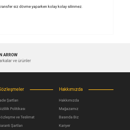
z transfer siz dövme yaparken kolay kolay silinmez.
ilirsiniz.
N ARROW
rkalar ve ürünler
Sözleşmeler
Hakkımızda
ade Şartları
Hakkımızda
izlilik Politikası
Mağazamız
Sözleşme ve Teslimat
Basında Biz
aranti Şartları
Kariyer