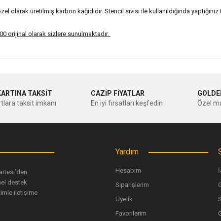
 olarak üretilmiş karbon kağıdıdır. Stencil sıvısı ile kullanıldığında yaptığını
 orijinal olarak sizlere sunulmaktadır.
nularda yetersiz gördüğünüz noktaları öneri formunu kullanarak tarafımıza ileteb
Bu ürüne ilk yorumu siz yapın!
KARTINA TAKSİT
CAZİP FİYATLAR
GOLDE
tlara taksit imkanı
En iyi fırsatları keşfedin
Özel ma
Yorum Yaz
Yardım
Hesabım
İ
artesi’den
nel destek
Siparişlerim
G
imle iletişime
Üyelik
Favorilerim
G