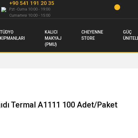
+90 541 191 20 35
Pzt -Cuma 10:00 - 19:00
Cumartesi 10:00 - 15:00
TÜDYO
KALICI
CHEYENNE
GÜÇ
KİPMANLARI
MAKYAJ
STORE
ÜNİTEL
(PMU)
ağıdı Termal A1111 100 Adet/Paket