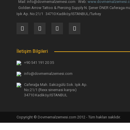
Mail: info@dovmemalzemesi.com Web:
www.dovmemalzemesi.
Golden Arrow Tattoo & Piercing Supply N. Şener ÖNER Caferaga ma
Işık Ap. No:21/1 34710 Kadiköy/ISTANBUL/Turkey
İletişim Bilgileri
+90 541 191 20 35
info@dovmemalzemesi.com
Caferağa Mah. Sakizgülü Sok. Işık Ap.
No:21/1 (Rexx sinemasi karşısı)
34710 Kadiköy/ISTANBUL
Copyright © Dovmemalzemesi.com 2012 - Tüm hakları saklıdır.