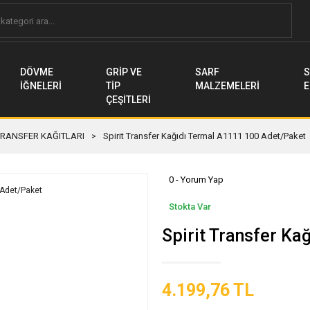
DÖVME
GRİP VE
SARF
S
İĞNELERİ
TİP
MALZEMELERİ
E
ÇEŞİTLERİ
TRANSFER KAĞITLARI
Spirit Transfer Kağıdı Termal A1111 100 Adet/Paket
0 - Yorum Yap
Stokta Var
Spirit Transfer K
4.199,76 TL