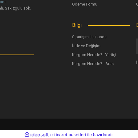
com
Ödeme Formu
Gönder
h. Sakizgülü sok.
Bilgi
Siparişim Hakkında
İade ve Değişim
Kargom Nerede? - Yurtiçi
Kargom Nerede? - Aras
ile
ideasoft
e-