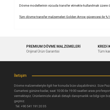
Dövme modellerinin vücuda transfer etmekte kullanılmak üzere özel
Tüm dövme transfer malzemeleri Golden Arrow güvencesi ile %100
Bu ürünün fiyat bilgisi, resim, ürün açıklamalarında ve diğer ko
Görüş ve önerileriniz için teşekkür ederiz.
PREMIUM DÖVME MALZEMELERİ
KREDİ 
Ürün resmi kalitesiz, bozuk veya görüntülenemiyor.
Orijinal Ürün Garantisi
Tüm kar
Ürün açıklamasında eksik bilgiler bulunuyor.
Ürün bilgilerinde hatalar bulunuyor.
Ürün fiyatı diğer sitelerden daha pahalı.
İletişim
Bu ürüne benzer farklı alternatifler olmalı.
Dövme malzemeleriyle ilgili her konuda bize ulaşabilirsiniz. Size Paz
Cumartesi gününe kadar, saat 10:00 ile 19:00 saatleri arası profesyo
vermekteyiz. Ürünlerimizle alakalı detaylı danışmanlık ve bilgi için biz
geçiniz.
Tel. +90 541 191 20 35