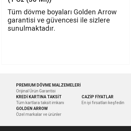
Tüm dövme boyaları Golden Arrow
garantisi ve güvencesi ile sizlere
sunulmaktadır.
Bu ürünün fiyat bilgisi, resim, ürün açıklamalarında ve diğer
konularda yetersiz gördüğünüz noktaları öneri formunu
Bu ürüne ilk yorumu siz yapın!
kullanarak tarafımıza iletebilirsiniz.
PREMIUM DÖVME MALZEMELERİ
Görüş ve önerileriniz için teşekkür ederiz.
Orijinal Ürün Garantisi
Yorum Yaz
KREDİ KARTINA TAKSİT
CAZİP FİYATLAR
Ürün resmi kalitesiz, bozuk veya görüntülenemiyor.
Tüm kartlara taksit imkanı
En iyi fırsatları keşfedin
GOLDEN ARROW
Ürün açıklamasında eksik bilgiler bulunuyor.
Özel markalar ve ürünler
Ürün bilgilerinde hatalar bulunuyor.