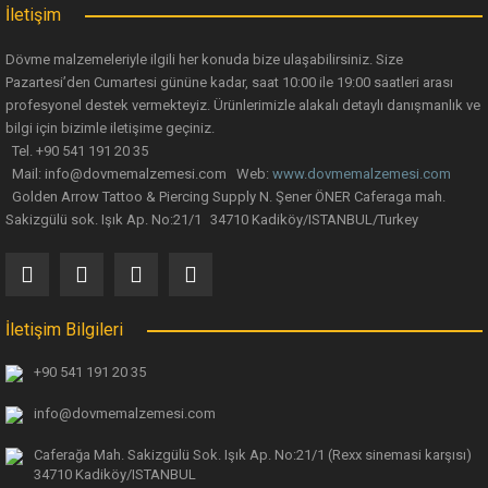
Ürün fiyatı diğer sitelerden daha pahalı.
İletişim
Bu ürüne benzer farklı alternatifler olmalı.
Dövme malzemeleriyle ilgili her konuda bize ulaşabilirsiniz. Size
Pazartesi’den Cumartesi gününe kadar, saat 10:00 ile 19:00 saatleri arası
profesyonel destek vermekteyiz. Ürünlerimizle alakalı detaylı danışmanlık ve
bilgi için bizimle iletişime geçiniz.
Tel. +90 541 191 20 35
Mail: info@dovmemalzemesi.com Web:
www.dovmemalzemesi.com
Gönder
Golden Arrow Tattoo & Piercing Supply N. Şener ÖNER Caferaga mah.
Sakizgülü sok. Işık Ap. No:21/1 34710 Kadiköy/ISTANBUL/Turkey
İletişim Bilgileri
+90 541 191 20 35
info@dovmemalzemesi.com
Caferağa Mah. Sakizgülü Sok. Işık Ap.
No:21/1 (Rexx sinemasi karşısı)
34710 Kadiköy/ISTANBUL