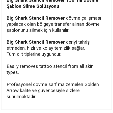
Big Shark Stencil Remover 150 ml Dövme
Şablon Silme Solüsyonu
Big Shark Stencil Remover
d
övme çalışması
yapılacak olan bölgeye transfer alınan dövme
şablonunu silmek için kullanılır.
Big Shark Stencil Remover
d
eriyi tahriş
etmeden, hızlı ve kolay temizlik sağlar.
Tüm cilt tiplerine uygundur.
Easily removes tattoo stencil from all skin
types.
Profesyonel dövme sarf malzemeleri Golden
Arrow kalite ve güvencesiyle sizlere
sunulmaktadır.
Bu ürünün fiyat bilgisi, resim, ürün açıklamalarında ve diğer