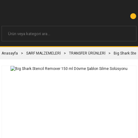
Anasayfa
SARF MALZEMELERİ
TRANSFER ÜRÜNLERİ
Big Shark Ste