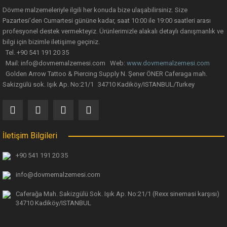
Dövme malzemeleriyle ilgili her konuda bize ulaşabilirsiniz. Size
143,07 TL
Pazartesi’den Cumartesi gününe kadar, saat 10:00 ile 19:00 saatleri arası
profesyonel destek vermekteyiz. Ürünlerimizle alakalı detaylı danışmanlık ve
Gönder
bilgi için bizimle iletişime geçiniz.
Tel. +90 541 191 20 35
Mail: info@dovmemalzemesi.com Web:
www.dovmemalzemesi.com
Golden Arrow Tattoo & Piercing Supply N. Şener ÖNER Caferaga mah.
Sakizgülü sok. Işık Ap. No:21/1 34710 Kadiköy/ISTANBUL/Turkey
İletişim Bilgileri
+90 541 191 20 35
info@dovmemalzemesi.com
Caferağa Mah. Sakizgülü Sok. Işık Ap.
No:21/1 (Rexx sinemasi karşısı)
34710 Kadiköy/ISTANBUL
Optimus Temizleyici Köpük Mini Cleansing Foam 65 ml