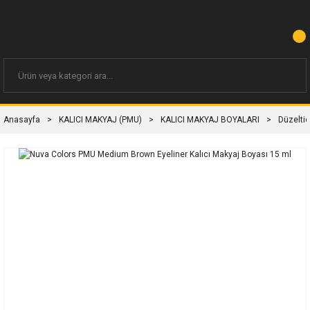
Anasayfa
KALICI MAKYAJ (PMU)
KALICI MAKYAJ BOYALARI
Düzeltic