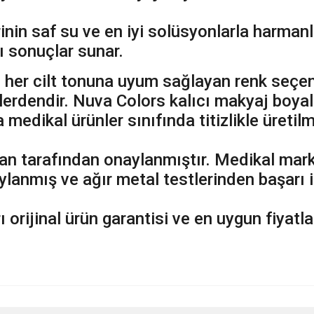
erinin saf su ve en iyi solüsyonlarla harm
 sonuçlar sunar.
 her cilt tonuna uyum sağlayan renk seçene
hlerdendir. Nuva Colors kalıcı makyaj boya
edikal ürünler sınıfında titizlikle üretilmi
n tarafından onaylanmıştır. Medikal marka
ylanmış ve ağır metal testlerinden başarı i
 orijinal ürün garantisi ve en uygun fiyat
nularda yetersiz gördüğünüz noktaları öneri formunu kullanarak tarafımıza ileteb
Bu ürüne ilk yorumu siz yapın!