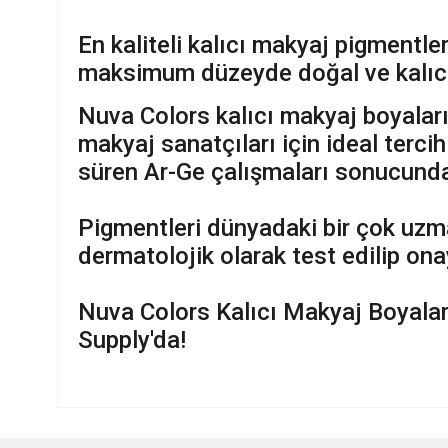
En kaliteli kalıcı makyaj pigmentl
maksimum düzeyde doğal ve kalıcı
Nuva Colors kalıcı makyaj boyaları
makyaj sanatçıları için ideal terci
süren Ar-Ge çalışmaları sonucunda m
Pigmentleri dünyadaki bir çok uzma
dermatolojik olarak test edilip ona
Nuva Colors Kalıcı Makyaj Boyaları
Supply'da!
Bu ürünün fiyat bilgisi, resim, ürün açıklamalarında ve diğer ko
Görüş ve önerileriniz için teşekkür ederiz.