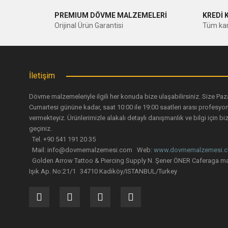
PREMIUM DÖVME MALZEMELERİ
KREDİ 
Ürün resmi kalitesiz, bozuk veya görüntülenemiyor.
Orijinal Ürün Garantisi
Tüm kar
Ürün açıklamasında eksik bilgiler bulunuyor.
Ürün bilgilerinde hatalar bulunuyor.
Ürün fiyatı diğer sitelerden daha pahalı.
İletişim
Bu ürüne benzer farklı alternatifler olmalı.
Dövme malzemeleriyle ilgili her konuda bize ulaşabilirsiniz. Size Paz
Cumartesi gününe kadar, saat 10:00 ile 19:00 saatleri arası profesyo
vermekteyiz. Ürünlerimizle alakalı detaylı danışmanlık ve bilgi için biz
geçiniz.
Tel. +90 541 191 20 35
Mail: info@dovmemalzemesi.com Web:
www.dovmemalzemesi.
Golden Arrow Tattoo & Piercing Supply N. Şener ÖNER Caferaga ma
Işık Ap. No:21/1 34710 Kadiköy/ISTANBUL/Turkey