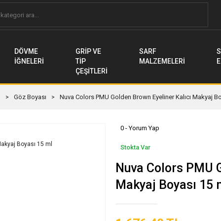
DÖVME
GRİP VE
SARF
S
İĞNELERİ
TİP
MALZEMELERİ
E
ÇEŞİTLERİ
I
Göz Boyası
Nuva Colors PMU Golden Brown Eyeliner Kalıcı Makyaj Bo
0 - Yorum Yap
Stokta Var
Nuva Colors PMU G
Makyaj Boyası 15 