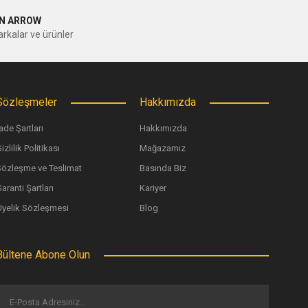
N ARROW
rkalar ve ürünler
Sözleşmeler
Hakkımızda
ade Şartları
Hakkımızda
izlilik Politikası
Mağazamız
Sözleşme ve Teslimat
Basında Biz
aranti Şartları
Kariyer
Üyelik Sözleşmesi
Blog
Bültene Abone Olun