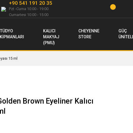
+90 541 191 20 35
Pzt -Cuma 10:00 - 19:00
Cumartesi 10:00 - 15:00
TÜDYO
KALICI
CHEYENNE
GÜÇ
KİPMANLARI
MAKYAJ
STORE
ÜNİTEL
(PMU)
yası 15 ml
olden Brown Eyeliner Kalıcı
ml