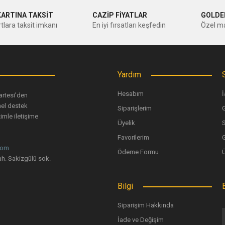
KARTINA TAKSİT
CAZİP FİYATLAR
GOLDE
tlara taksit imkanı
En iyi fırsatları keşfedin
Özel ma
Yorum Yaz
Yardım
Hesabım
İ
artesi’den
nel destek
Siparişlerim
G
imle iletişime
Üyelik
Favorilerim
G
com
Ödeme Formu
Gönder
h. Sakizgülü sok.
Bilgi
Siparişim Hakkında
İade ve Değişim