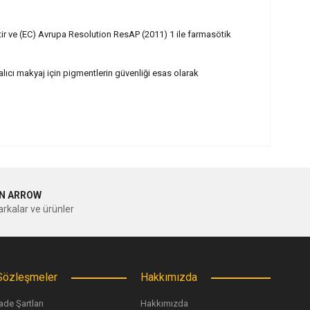
ir ve (EC) Avrupa Resolution ResAP (2011) 1 ile farmasötik
lıcı makyaj için pigmentlerin güvenliği esas olarak
ilirsiniz.
N ARROW
rkalar ve ürünler
Sözleşmeler
Hakkımızda
ade Şartları
Hakkımızda