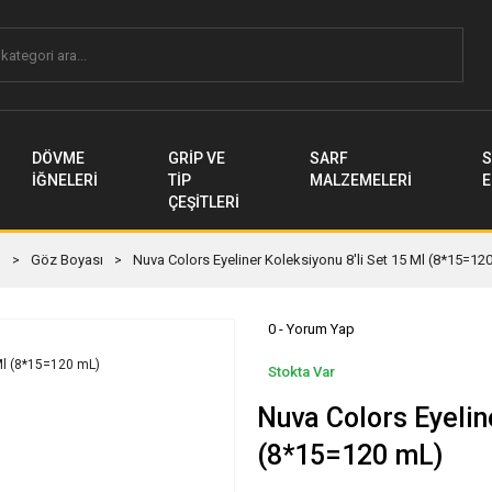
DÖVME
GRİP VE
SARF
S
İĞNELERİ
TİP
MALZEMELERİ
E
ÇEŞİTLERİ
I
Göz Boyası
Nuva Colors Eyeliner Koleksiyonu 8'li Set 15 Ml (8*15=12
0 - Yorum Yap
Stokta Var
Nuva Colors Eyeline
(8*15=120 mL)