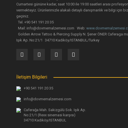
Cumartesi gününe kadar, saat 10:00 ile 19:00 saatleri arası profesyo
vermekteyiz. Ürünlerimizle alakalı detaylı danışmanlık ve bilgi için biz
geçiniz.
Tel. +90 541 191 20 35
Mail: info@dovmemalzemesi.com Web:
www.dovmemalzemesi.
Golden Arrow Tattoo & Piercing Supply N. Şener ÖNER Caferaga ma
Işık Ap. No:21/1 34710 Kadiköy/ISTANBUL/Turkey
İletişim Bilgileri
+90 541 191 20 35
info@dovmemalzemesi.com
Caferağa Mah. Sakizgülü Sok. Işık Ap.
No:21/1 (Rexx sinemasi karşısı)
34710 Kadiköy/ISTANBUL