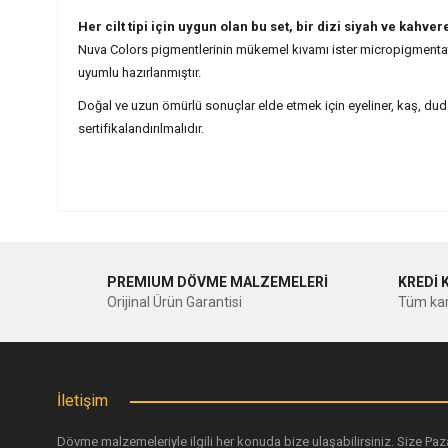
Her cilt tipi için uygun olan bu set, bir dizi siyah ve kahver
Nuva Colors pigmentlerinin mükemel kıvamı ister micropigmentatio
uyumlu hazırlanmıştır.
Doğal ve uzun ömürlü sonuçlar elde etmek için eyeliner, kaş, duda
sertifikalandırılmalıdır.
Bu ürünün fiyat bilgisi, resim, ürün açıklamalarında ve diğer ko
Görüş ve önerileriniz için teşekkür ederiz.
PREMIUM DÖVME MALZEMELERİ
KREDİ 
Ürün resmi kalitesiz, bozuk veya görüntülenemiyor.
Orijinal Ürün Garantisi
Tüm kar
Ürün açıklamasında eksik bilgiler bulunuyor.
Ürün bilgilerinde hatalar bulunuyor.
Ürün fiyatı diğer sitelerden daha pahalı.
İletişim
Bu ürüne benzer farklı alternatifler olmalı.
Dövme malzemeleriyle ilgili her konuda bize ulaşabilirsiniz. Size Paz