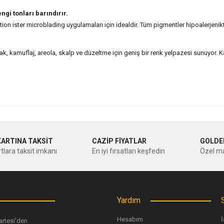
engi tonları barındırır.
n ister microblading uygulamaları için idealdir. Tüm pigmentler hipoalerjenikt
k, kamuflaj, areola, skalp ve düzeltme için geniş bir renk yelpazesi sunuyor. Ka
nularda yetersiz gördüğünüz noktaları öneri formunu kullanarak tarafımıza ileteb
Bu ürüne ilk yorumu siz yapın!
KARTINA TAKSİT
CAZİP FİYATLAR
GOLDE
tlara taksit imkanı
En iyi fırsatları keşfedin
Özel ma
Yorum Yaz
Yardım
Hesabım
İ
artesi’den