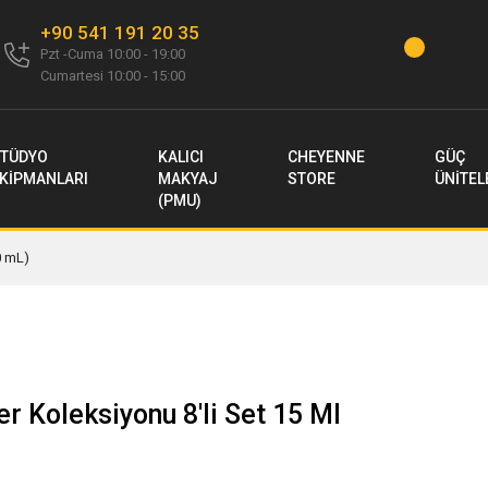
+90 541 191 20 35
Pzt -Cuma 10:00 - 19:00
Cumartesi 10:00 - 15:00
TÜDYO
KALICI
CHEYENNE
GÜÇ
KİPMANLARI
MAKYAJ
STORE
ÜNİTEL
(PMU)
0 mL)
r Koleksiyonu 8'li Set 15 Ml