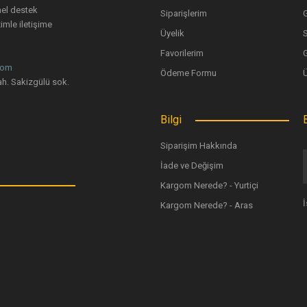
nel destek
Siparişlerim
G
imle iletişime
Üyelik
Favorilerim
G
com
Ödeme Formu
Gönder
h. Sakizgülü sok.
Bilgi
Siparişim Hakkında
İade ve Değişim
Kargom Nerede? - Yurtiçi
Kargom Nerede? - Aras